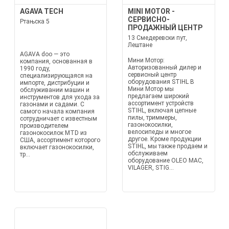
AGAVA TECH
MINI MOTOR -
СЕРВИСНО-
Ртањска 5
ПРОДАЖНЫЙ ЦЕНТР
13 Смедеревски пут,
Лештане
AGAVA doo — это
Мини Мотор:
компания, основанная в
Авторизованный дилер и
1990 году,
сервисный центр
специализирующаяся на
оборудования STIHL В
импорте, дистрибуции и
Мини Мотор мы
обслуживании машин и
предлагаем широкий
инструментов для ухода за
ассортимент устройств
газонами и садами. С
STIHL, включая цепные
самого начала компания
пилы, триммеры,
сотрудничает с известным
газонокосилки,
производителем
велосипеды и многое
газонокосилок MTD из
другое. Кроме продукции
США, ассортимент которого
STIHL, мы также продаем и
включает газонокосилки,
обслуживаем
тр...
оборудование OLEO MAC,
VILAGER, STIG...