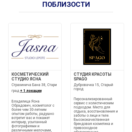
ПОБЛИЗОСТИ
КОСМЕТИЧЕСКИЙ
СТУДИЯ КРАСОТЫ
СТУДИО ЯСНА
SPAGO
Страхинича Бана 38, Стари
Дубровачка 15, Старый
город
град
+ 1 локации
Персонализированный
Владелица Ясна
сервис с холистическим
Обрадович, косметолог с
подходом. Место для
более чем 30-летним
отдыха, восстановления и
опытом работы, радушно
заботы о лице и теле.
встретит вас и покажет
Высококачественная
интерьер, усыпанный
брендовая косметика и
фотографиями и
превосходное
различными мелочами,