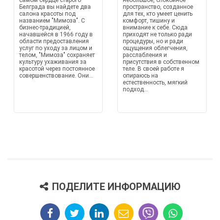
самом сердце старого
небольшое, спокойное
Белграда вы найдете два
пространство, созданное
салона красоты под
для тех, кто умеет ценить
названием "Мимоза". С
комфорт, тишину и
бизнес-традицией,
внимание к себе. Сюда
начавшейся в 1966 году в
приходят не только ради
области предоставления
процедуры, но и ради
услуг по уходу за лицом и
ощущения облегчения,
телом, "Мимоза" сохраняет
расслабления и
культуру ухаживания за
присутствия в собственном
красотой через постоянное
теле. В своей работе я
совершенствование. Они...
опираюсь на
естественность, мягкий
подход...
ПОДЕЛИТЕ ИНФОРМАЦИЮ