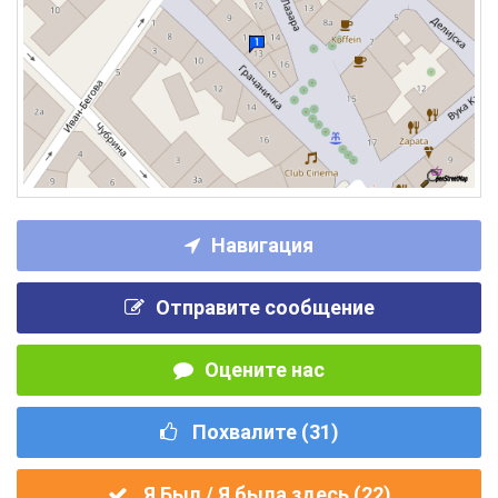
Навигация
Отправите сообщение
Оцените нас
Похвалите (
31
)
Я Был / Я была здесь (
22
)