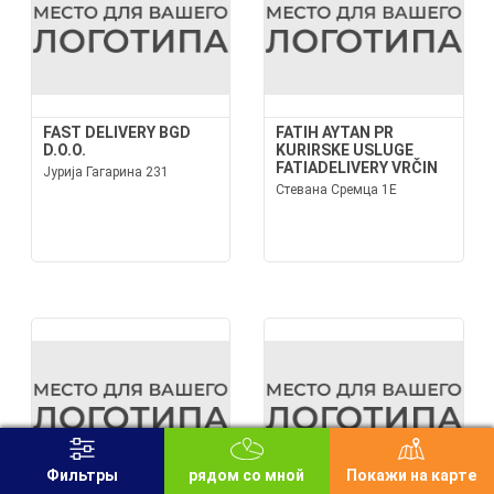
FAST DELIVERY BGD
FATIH AYTAN PR
D.O.O.
KURIRSKE USLUGE
FATIADELIVERY VRČIN
Јурија Гагарина 231
Стевана Сремца 1Е
Фильтры
рядом со мной
Покажи на карте