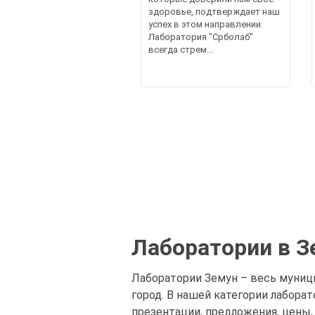
здоровье, подтверждает наш
успех в этом направлении.
Лаборатория "Срболаб"
всегда стрем...
Лаборатории в З
Лаборатории Земун – весь муници
город. В нашей категории лабора
презентации, предложения, цены,