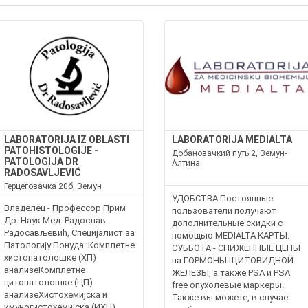
LABORATORIJA IZ OBLASTI
LABORATORIJA MEDIALTA
PATOHISTOLOGIJE -
Добановачкий путь 2, Земун-
PATOLOGIJA DR
Алтина
RADOSAVLJEVIĆ
Герцеговачка 20б, Земун
УДОБСТВА Постоянные
Владелец - Профессор Прим
пользователи получают
Др. Наук Мед. Радослав
дополнительные скидки с
Радосављевић, Специјалист за
помощью MEDIALTA КАРТЫ.
Патологију Понуда: Комплетне
СУББОТА - СНИЖЕННЫЕ ЦЕНЫ
хистопатолошке (ХП)
на ГОРМОНЫ ЩИТОВИДНОЙ
анализеКомплетне
ЖЕЛЕЗЫ, а также PSA и PSA
цитопатолошке (ЦП)
free опухолевые маркеры.
анализеХистохемијска и
Также вы можете, в случае
имуногистохемијска (ИХЦ)