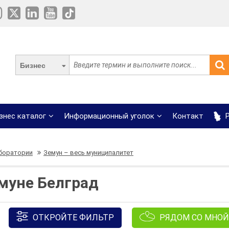
Бизнес
знес каталог
Информационный уголок
Контакт
Р
боратории
Земун – весь муниципалитет
муне Белград
ОТКРОЙТЕ ФИЛЬТР
РЯДОМ СО МНОЙ