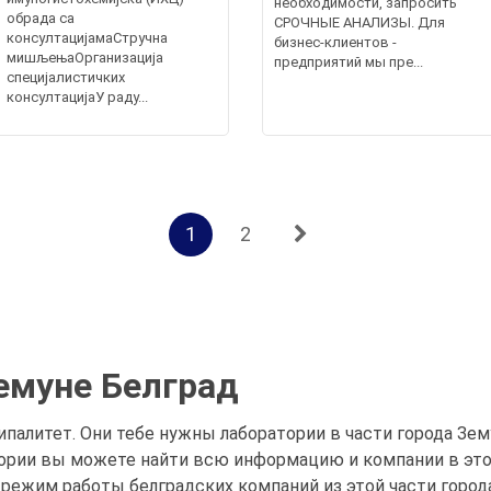
необходимости, запросить
обрада са
СРОЧНЫЕ АНАЛИЗЫ. Для
консултацијамаСтручна
бизнес-клиентов -
мишљењаОрганизација
предприятий мы пре...
специјалистичких
консултацијаУ раду...
1
2
емуне Белград
палитет. Они тебе нужны лаборатории в части города Зем
тории вы можете найти всю информацию и компании в это
 режим работы белградских компаний из этой части города