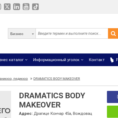
Бизнес
знес каталог
Информационный уголок
Контакт
Р
аникюр, педикюр
DRAMATICS BODY MAKEOVER
DRAMATICS BODY
MAKEOVER
Адрес:
Драгице Кончар 45а, Вождовац