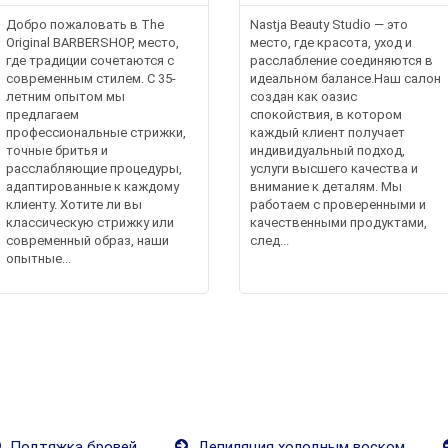
Добро пожаловать в The
Nastja Beauty Studio — это
Original BARBERSHOP, место,
место, где красота, уход и
где традиции сочетаются с
расслабление соединяются в
современным стилем. С 35-
идеальном балансе.Наш салон
летним опытом мы
создан как оазис
предлагаем
спокойствия, в котором
профессиональные стрижки,
каждый клиент получает
точные бритья и
индивидуальный подход,
расслабляющие процедуры,
услуги высшего качества и
адаптированные к каждому
внимание к деталям. Мы
клиенту. Хотите ли вы
работаем с проверенными и
классическую стрижку или
качественными продуктами,
современный образ, наши
след...
опытные...
Подтяжка бровей
Депиляция холодным воском