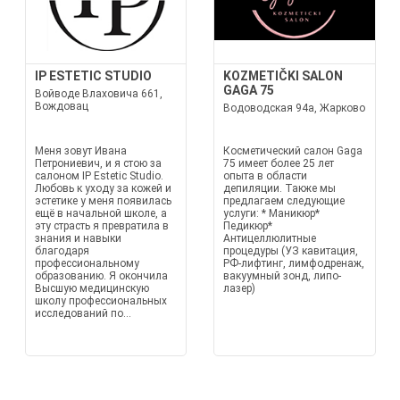
IP ESTETIC STUDIO
KOZMETIČKI SALON
GAGA 75
Войводе Влаховича 661,
Вождовац
Водоводская 94а, Жарково
Меня зовут Ивана
Косметический салон Gaga
Петрониевич, и я стою за
75 имеет более 25 лет
салоном IP Estetic Studio.
опыта в области
Любовь к уходу за кожей и
депиляции. Также мы
эстетике у меня появилась
предлагаем следующие
ещё в начальной школе, а
услуги: * Маникюр*
эту страсть я превратила в
Педикюр*
знания и навыки
Антицеллюлитные
благодаря
процедуры (УЗ кавитация,
профессиональному
РФ-лифтинг, лимфодренаж,
образованию. Я окончила
вакуумный зонд, липо-
Высшую медицинскую
лазер)
школу профессиональных
исследований по...