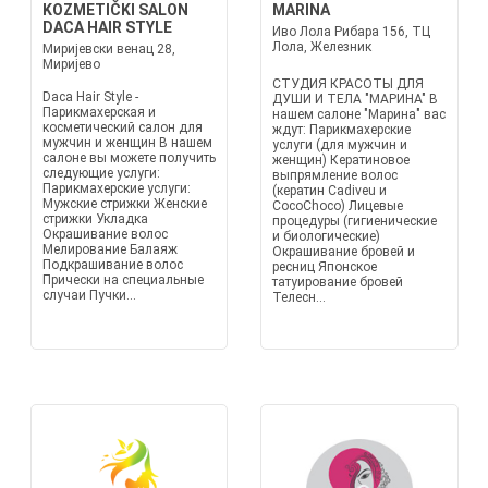
KOZMETIČKI SALON
MARINA
DACA HAIR STYLE
Иво Лола Рибара 156, ТЦ
Лола, Железник
Миријевски венац 28,
Миријево
СТУДИЯ КРАСОТЫ ДЛЯ
Daca Hair Style -
ДУШИ И ТЕЛА "МАРИНА" В
Парикмахерская и
нашем салоне "Марина" вас
косметический салон для
ждут: Парикмахерские
мужчин и женщин В нашем
услуги (для мужчин и
салоне вы можете получить
женщин) Кератиновое
следующие услуги:
выпрямление волос
Парикмахерские услуги:
(кератин Cadiveu и
Мужские стрижки Женские
CocoChoco) Лицевые
стрижки Укладка
процедуры (гигиенические
Окрашивание волос
и биологические)
Мелирование Балаяж
Окрашивание бровей и
Подкрашивание волос
ресниц Японское
Прически на специальные
татуирование бровей
случаи Пучки...
Телесн...