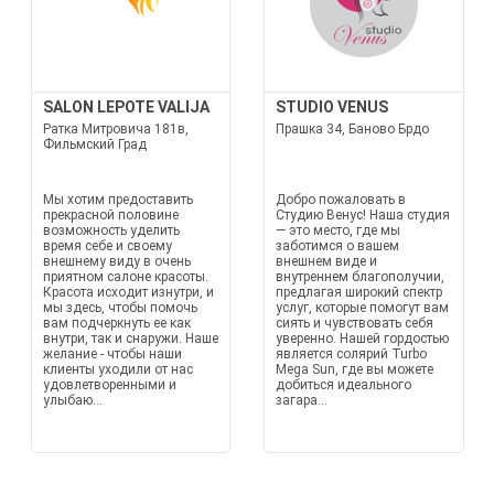
SALON LEPOTE VALIJA
STUDIO VENUS
Ратка Митровича 181в,
Прашка 34, Баново Брдо
Фильмский Град
Мы хотим предоставить
Добро пожаловать в
прекрасной половине
Студию Венус! Наша студия
возможность уделить
— это место, где мы
время себе и своему
заботимся о вашем
внешнему виду в очень
внешнем виде и
приятном салоне красоты.
внутреннем благополучии,
Красота исходит изнутри, и
предлагая широкий спектр
мы здесь, чтобы помочь
услуг, которые помогут вам
вам подчеркнуть ее как
сиять и чувствовать себя
внутри, так и снаружи. Наше
уверенно. Нашей гордостью
желание - чтобы наши
является солярий Turbo
клиенты уходили от нас
Mega Sun, где вы можете
удовлетворенными и
добиться идеального
улыбаю...
загара...