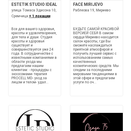
ESTETIK STUDIO IDEAL
FACE MIRIJEVO
улица Томаса Эдисона 10,
Раблеова 19, Мириево
Сремчица
+ 1 локации
Все для вашего здоровья,
БУДЬТЕ САМОЙ КРАСИВОЙ
красоты и удовлетворения,
ВЕРСИЕЙ СЕБЯ В самом
для тела и души. Студия
сердце Мириево находится
красоты и здоровья
салон красоты, где Вы
существует и
сможете наслаждаться
совершенствуется уже 24
приятной атмосферой и
года. В сотрудничестве с
получить лучший сервис с
известными компаниями в
использованием самых
области ухода мы
качественных
предлагаем нашим
косметических средств. Мы
клиентам: - процедуры с
следим за последними
экзосомами- терапия
мировыми тенденциями в
PROCELL MD- уход за
этой сфере и предлагаем
лицом и телом- удал...
услуги по оч...