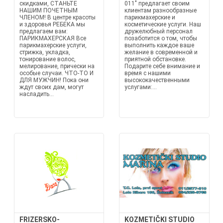
скидками, СТАНЬТЕ
011" предлагает своим
НАШИМ ПОЧЕТНЫМ
клиентам разнообразные
ЧЛЕНОМ! В центре красоты
парикмахерские и
и здоровья РЕБЕКА мы
косметические услуги. Наш
предлагаем вам:
дружелюбный персонал
ПАРИКМАХЕРСКАЯ Все
позаботится о том, чтобы
парикмахерские услуги,
выполнить каждое ваше
стрижка, укладка,
желание в современной и
тонирование волос,
приятной обстановке.
мелирование, прически на
Подарите себе внимание и
особые случаи. ЧТО-ТО И
время с нашими
ДЛЯ МУЖЧИН! Пока они
высококачественными
ждут своих дам, могут
услугами:...
насладить...
FRIZERSKO-
KOZMETIČKI STUDIO