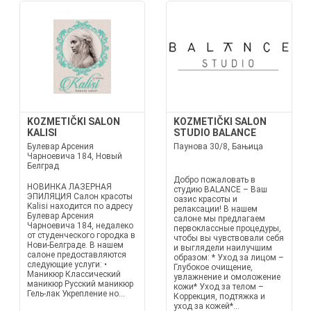
KOZMETIČKI SALON
KOZMETIČKI SALON
KALISI
STUDIO BALANCE
Булевар Арсения
Паунова 30/8, Бањица
Чарноевича 184, Новый
Белград
Добро пожаловать в
НОВИНКА ЛАЗЕРНАЯ
студию BALANCE – Ваш
ЭПИЛЯЦИЯ Салон красоты
оазис красоты и
Kalisi находится по адресу
релаксации! В нашем
Булевар Арсения
салоне мы предлагаем
Чарноевича 184, недалеко
первоклассные процедуры,
от студенческого городка в
чтобы вы чувствовали себя
Нови-Белграде. В нашем
и выглядели наилучшим
салоне предоставляются
образом: * Уход за лицом –
следующие услуги: •
Глубокое очищение,
Маникюр Классический
увлажнение и омоложение
маникюр Русский маникюр
кожи* Уход за телом –
Гель-лак Укрепление но...
Коррекция, подтяжка и
уход за кожей*...