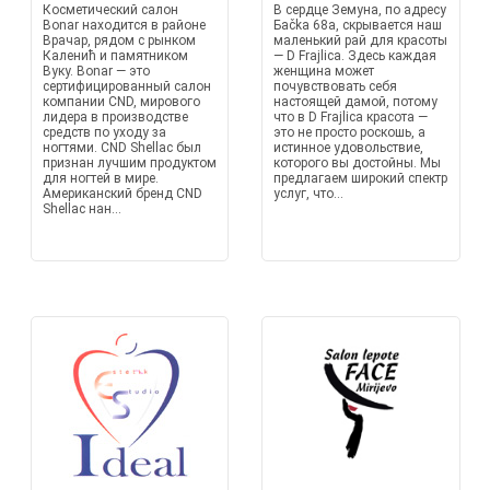
Косметический салон
В сердце Земуна, по адресу
Bonar находится в районе
Баčka 68а, скрывается наш
Врачар, рядом с рынком
маленький рай для красоты
Каленић и памятником
— D Frajlica. Здесь каждая
Вуку. Bonar — это
женщина может
сертифицированный салон
почувствовать себя
компании CND, мирового
настоящей дамой, потому
лидера в производстве
что в D Frajlica красота —
средств по уходу за
это не просто роскошь, а
ногтями. CND Shellac был
истинное удовольствие,
признан лучшим продуктом
которого вы достойны. Мы
для ногтей в мире.
предлагаем широкий спектр
Американский бренд CND
услуг, что...
Shellac нан...