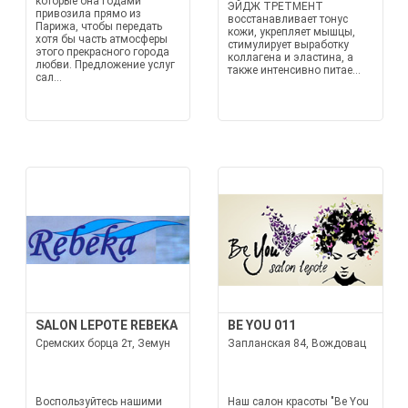
которые она годами
ЭЙДЖ ТРЕТМЕНТ
привозила прямо из
восстанавливает тонус
Парижа, чтобы передать
кожи, укрепляет мышцы,
хотя бы часть атмосферы
стимулирует выработку
этого прекрасного города
коллагена и эластина, а
любви. Предложение услуг
также интенсивно питае...
сал...
SALON LEPOTE REBEKA
BE YOU 011
Сремских борца 2т, Земун
Запланская 84, Вождовац
Воспользуйтесь нашими
Наш салон красоты "Be You