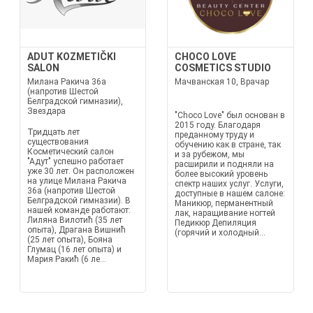
ADUT KOZMETIČKI
CHOCO LOVE
SALON
COSMETICS STUDIO
Милана Ракича 36а
Мачванская 10, Врачар
(напротив Шестой
Белградской гимназии),
Звездара
"Choco Love" был основан в
2015 году. Благодаря
Тридцать лет
преданному труду и
существования
обучению как в стране, так
Косметический салон
и за рубежом, мы
"Адут" успешно работает
расширили и подняли на
уже 30 лет. Он расположен
более высокий уровень
на улице Милана Ракича
спектр наших услуг. Услуги,
36а (напротив Шестой
доступные в нашем салоне:
Белградской гимназии). В
Маникюр, перманентный
нашей команде работают:
лак, наращивание ногтей
Лиляна Вилотић (35 лет
Педикюр Депиляция
опыта), Драгана Вишнић
(горячий и холодный...
(25 лет опыта), Бояна
Глумац (16 лет опыта) и
Мария Ракић (6 ле...