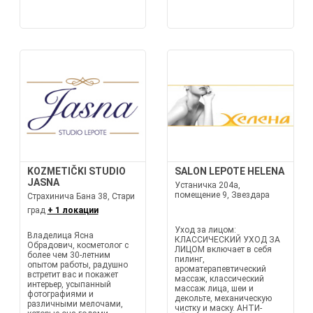
KOZMETIČKI STUDIO
SALON LEPOTE HELENA
JASNA
Устаничка 204а,
помещение 9, Звездара
Страхинича Бана 38, Стари
град
+ 1 локации
Уход за лицом:
Владелица Ясна
КЛАССИЧЕСКИЙ УХОД ЗА
Обрадович, косметолог с
ЛИЦОМ включает в себя
более чем 30-летним
пилинг,
опытом работы, радушно
ароматерапевтический
встретит вас и покажет
массаж, классический
интерьер, усыпанный
массаж лица, шеи и
фотографиями и
декольте, механическую
различными мелочами,
чистку и маску. АНТИ-