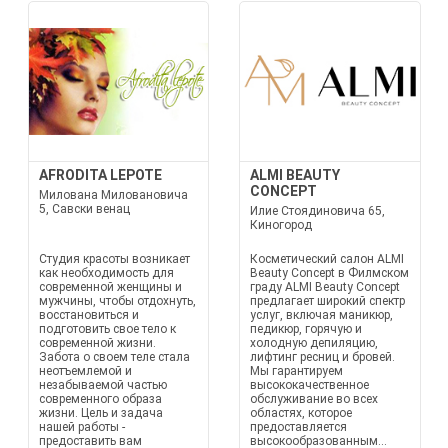
AFRODITA LEPOTE
ALMI BEAUTY
CONCEPT
Милована Миловановича
5, Савски венац
Илие Стоядиновича 65,
Киногород
Студия красоты возникает
Косметический салон ALMI
как необходимость для
Beauty Concept в Филмском
современной женщины и
граду ALMI Beauty Concept
мужчины, чтобы отдохнуть,
предлагает широкий спектр
восстановиться и
услуг, включая маникюр,
подготовить свое тело к
педикюр, горячую и
современной жизни.
холодную депиляцию,
Забота о своем теле стала
лифтинг ресниц и бровей.
неотъемлемой и
Мы гарантируем
незабываемой частью
высококачественное
современного образа
обслуживание во всех
жизни. Цель и задача
областях, которое
нашей работы -
предоставляется
предоставить вам
высокообразованным...