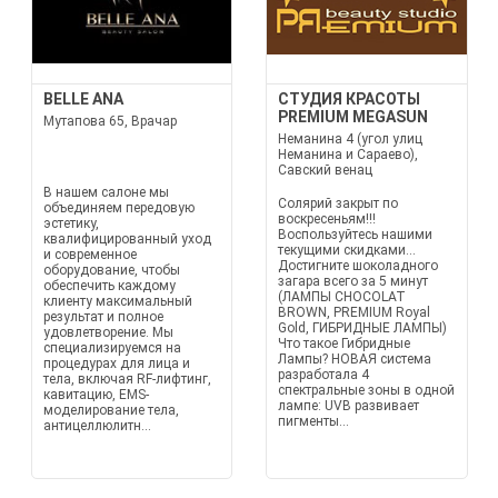
BELLE ANA
СТУДИЯ КРАСОТЫ
PREMIUM MEGASUN
Мутапова 65, Врачар
Неманина 4 (угол улиц
Неманина и Сараево),
Савский венац
В нашем салоне мы
Солярий закрыт по
объединяем передовую
воскресеньям!!!
эстетику,
Воспользуйтесь нашими
квалифицированный уход
текущими скидками...
и современное
Достигните шоколадного
оборудование, чтобы
загара всего за 5 минут
обеспечить каждому
(ЛАМПЫ CHOCOLAT
клиенту максимальный
BROWN, PREMIUM Royal
результат и полное
Gold, ГИБРИДНЫЕ ЛАМПЫ)
удовлетворение. Мы
Что такое Гибридные
специализируемся на
Лампы? НОВАЯ система
процедурах для лица и
разработала 4
тела, включая RF-лифтинг,
спектральные зоны в одной
кавитацию, EMS-
лампе: UVB развивает
моделирование тела,
пигменты...
антицеллюлитн...