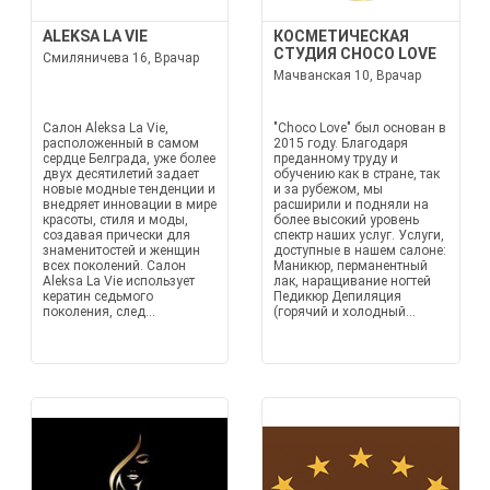
ALEKSA LA VIE
КОСМЕТИЧЕСКАЯ
СТУДИЯ CHOCO LOVE
Смиляничева 16, Врачар
Мачванская 10, Врачар
Салон Aleksa La Vie,
"Choco Love" был основан в
расположенный в самом
2015 году. Благодаря
сердце Белграда, уже более
преданному труду и
двух десятилетий задает
обучению как в стране, так
новые модные тенденции и
и за рубежом, мы
внедряет инновации в мире
расширили и подняли на
красоты, стиля и моды,
более высокий уровень
создавая прически для
спектр наших услуг. Услуги,
знаменитостей и женщин
доступные в нашем салоне:
всех поколений. Салон
Маникюр, перманентный
Aleksa La Vie использует
лак, наращивание ногтей
кератин седьмого
Педикюр Депиляция
поколения, след...
(горячий и холодный...