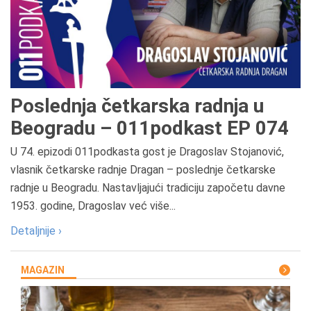
Poslednja četkarska radnja u
Beogradu – 011podkast EP 074
U 74. epizodi 011podkasta gost je Dragoslav Stojanović,
vlasnik četkarske radnje Dragan – poslednje četkarske
radnje u Beogradu. Nastavljajući tradiciju započetu davne
1953. godine, Dragoslav već više...
Detaljnije ›
MAGAZIN