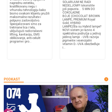
SOLARIJUM NE RADI
naprednu estetiku,
NEDELJOM!!! Iskoristite
kvalifikovanu negu i
još popusta... 5 MIN DO
vrhunsku tehnologiju kako
ČOKOLADNE
bismo svakom klijentu pružili
BOJE (CHOCOLAT BROWN
maksimalne rezultate i
LAMPE, PREMIUM Royal
potpuno zadovoljstvo.
Gold, HYBRID
Specijalizovani smo za
LAMPE)Šta su Hybrid lampe?
tretmane lica i tela,
NOVI sistem je razvio 4
uključujući radio-talasni
spektralna područja u jednoj
lifting, kavitaciju, EMS
jedinoj lampi: - UVB razvija
oblikovanje, anti-celulit
pigmente i esencijalni
programe i pro...
vitamin D.- UVA obezbeđuje
i...
PODKAST