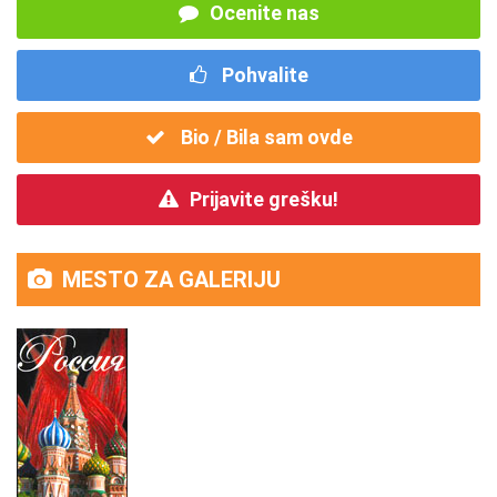
Ocenite nas
Pohvalite
Bio / Bila sam ovde
Prijavite grešku!
MESTO ZA GALERIJU