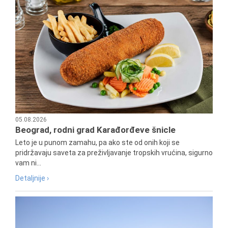
05.08.2026
Beograd, rodni grad Karađorđeve šnicle
Leto je u punom zamahu, pa ako ste od onih koji se
pridržavaju saveta za preživljavanje tropskih vrućina, sigurno
vam ni...
Detaljnije ›