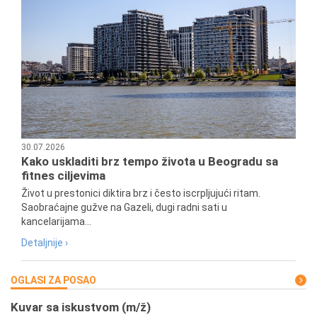
30.07.2026
Kako uskladiti brz tempo života u Beogradu sa
fitnes ciljevima
Život u prestonici diktira brz i često iscrpljujući ritam.
Saobraćajne gužve na Gazeli, dugi radni sati u
kancelarijama...
Detaljnije ›
OGLASI ZA POSAO
Kuvar sa iskustvom (m/ž)