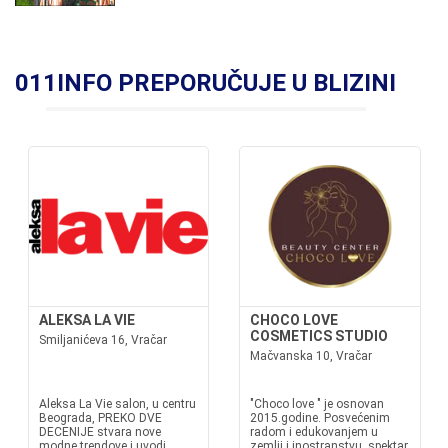
011INFO PREPORUČUJE U BLIZINI
ALEKSA LA VIE
CHOCO LOVE
COSMETICS STUDIO
Smiljanićeva 16, Vračar
Mačvanska 10, Vračar
Aleksa La Vie salon, u centru
"Choco love " je osnovan
Beograda, PREKO DVE
2015.godine. Posvećenim
DECENIJE stvara nove
radom i edukovanjem u
modne trendove i uvodi
zemlji i inostranstvu, spektar