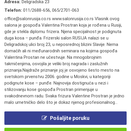
Adresa:
Deligradska 23
Telefon:
011/2688-656
,
065/2701-063
office@salonrusija.co.rs www.salonrusija.co.rs Vlasnik ovog
salona je gospođa Valentina Prostran koja je rođena u Rusiji,
gde je stekla diplomu frizera. Njena specijalnost je podignuta
duga kosa – punđa. Frizerski salon RUSIJA nalazi se u
Deligradskoj ulici broj 23, u neposrednoj blizini Slavije. Nema
domaćih ali ni međunarodnih seminara na kojima gospođa
Valentina Prostan ne učestvuje. Na mnogobrojnim
takmičenjima, osvojila je veliki broj nagrada i zaslužnih
priznanja.Najdraže priznanje joj je osvojeno šesto mesto na
svetskom prvenstvu 2006. godine u Moskvi, u kategoriji
podignute kose – punđe. Najnovija dostignuća u nezi i
stilizovanju kose gospođa Prostran primenjuje u
svakodnevnom radu. Svaka frizura Valentine Prostran je jedno
malo umetničko delo što je dokaz njenog profesionalnog...
Pošaljite poruku