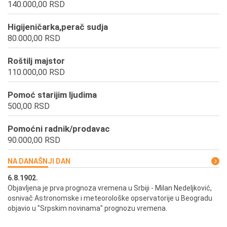
140.000,00 RSD
Higijeničarka,perač sudja
80.000,00 RSD
Roštilj majstor
110.000,00 RSD
Pomoć starijim ljudima
500,00 RSD
Pomoćni radnik/prodavac
90.000,00 RSD
NA DANAŠNJI DAN
6.8.1902.
6.
ik
Objavljena je prva prognoza vremena u Srbiji - Milan Nedeljković,
Od
osnivač Astronomske i meteorološke opservatorije u Beogradu
Be
objavio u "Srpskim novinama" prognozu vremena.