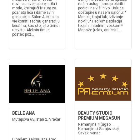
novine u svet lepote, stila i
naših usluga smo proširili i
mode, kreirajući frizure za
podigli na viši nivo. Usluge
poznata lica i dame svih
dostupne u našem salonu: *
generacija. Salon Aleksa La
Manikir, trajni lak, izlivanje
vie koristi sedmu generaciju
noktiju* Pedikir* Depilacija
keratina, kao što je to trend i
toplim i hladnim voskom *
u svetu. Aleksin tim je
Masaže (relax, anticelul...
postao poz...
BELLE ANA
BEAUTY STUDIO
PREMIUM MEGASUN
Mutapova 65, stan 2, Vračar
Nemanjina 4 (ugao
Nemanjine i Sarajevske),
Savski venac
U našem salonu spajamo