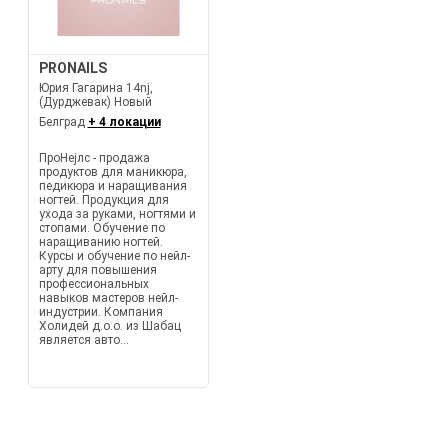
PRONAILS
Юрия Гагарина 14nj,
(Дурджевак) Новый
Белград
+ 4 локации
ПроНејлс - продажа
продуктов для маникюра,
педикюра и наращивания
ногтей. Продукция для
ухода за руками, ногтями и
стопами. Обучение по
наращиванию ногтей.
Курсы и обучение по нейл-
арту для повышения
профессиональных
навыков мастеров нейл-
индустрии. Компания
Холидей д.о.о. из Шабац
является авто...