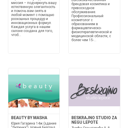
Высококачественная
миссия – подчеркнуть вашу
брендовая косметика и
естественную элегантность
превосходное
и помочь вам сиять в
обслуживание.
любой момент с помощью
Профессиональный
роскошных процедур и
косметолог с
инновационных формул.
образованием в
Каждая услуга в нашем
фармацевтическо-
салоне создана для того,
физиотерапевтической и
чтоб...
медицинской области, с
более чем 15-...
BEAUTY BY MASHA
BESKRAJNO STUDIO ZA
NEGU LEPOTE
Юрия Гагарина 14ж (здание
"Лютичка"), Новый Белград