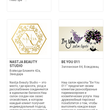
Head Spa –...
NASTJA BEAUTY
BE YOU 011
STUDIO
Запланская 84, Вождовац
Войводе Блажете 42а,
Звездара
Nastja Beauty Studio — это
Наш салон красоты "Be You
место, где красота, уход и
011" предлагает своим
расслабление соединяются
клиентам разнообразные
в идеальном балансе.Наш
парикмахерские и
салон создан как оазис
косметические услуги. Наш
спокойствия, в котором
дружелюбный персонал
каждый клиент получает
позаботится о том, чтобы
индивидуальный подход,
выполнить каждое ваше