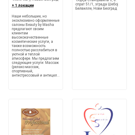
Ђорђа Станојевића 9, 8.
спрат 51/1, зграда Шебој
+ 1 локации
Белвилле, Нови Београд
Наши небольшие, но
эксклюзивно оформленные
салоны Beauty by Masha
предлагают своим
клиентам
высококачественные
косметические услуги, а
также возможность
полностью расслабиться в
уютной и теплой
атмосфере. Мы предлагаем
следующие услуги: Массаж
(релакс-массаж,
спортивный,
антистрессовый и антицел...