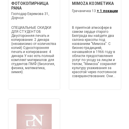
ФОТОКОПИРНИЦА
MIMOZA КОЗМЕТИКА
PANA
Грачаничка 13
+ 1 локации
Господар Евремова 31,
Дорчол
СПЕЦИАЛЬНЫЕ СКИДКИ
В приятной атмосфере в
ДЛЯ СТУДЕНТОВ
самом сердце старого
Двусторонняя печать и
Белграда вы найдете два
копирование: 2 динара
салона красоты под
(независимо от количества
названием "Мимоза". С
копий) Односторонняя
бизнес-традицией,
печать и копирование: 4
начавшейся в 1966 году в
динара У нас есть полный
области предоставления
комплект материалов для
услуг по уходу за лицом и
студентов ПМФ (биология,
телом, "Мимоза" сохраняет
физика, математика,
культуру ухаживания за
химия).
красотой через постоянное
совершенствование. Они...