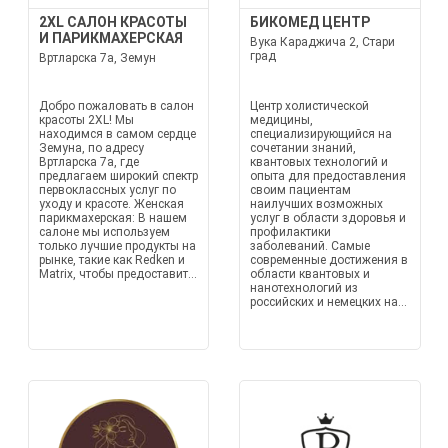
2XL САЛОН КРАСОТЫ
БИКОМЕД ЦЕНТР
И ПАРИКМАХЕРСКАЯ
Вука Караджича 2, Стари
град
Вртларска 7a, Земун
Добро пожаловать в салон
Центр холистической
красоты 2XL! Мы
медицины,
находимся в самом сердце
специализирующийся на
Земуна, по адресу
сочетании знаний,
Вртларска 7a, где
квантовых технологий и
предлагаем широкий спектр
опыта для предоставления
первоклассных услуг по
своим пациентам
уходу и красоте. Женская
наилучших возможных
парикмахерская: В нашем
услуг в области здоровья и
салоне мы используем
профилактики
только лучшие продукты на
заболеваний. Самые
рынке, такие как Redken и
современные достижения в
Matrix, чтобы предоставит...
области квантовых и
нанотехнологий из
российских и немецких на...