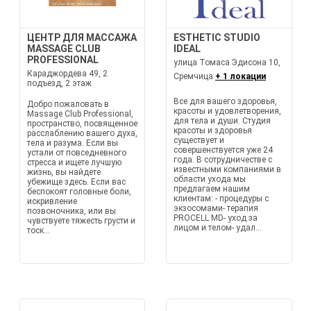
ЦЕНТР ДЛЯ МАССАЖА
ESTHETIC STUDIO
MASSAGE CLUB
IDEAL
PROFESSIONAL
улица Томаса Эдисона 10,
Караджордева 49, 2
Сремчица
+ 1 локации
подъезд, 2 этаж
Все для вашего здоровья,
Добро пожаловать в
красоты и удовлетворения,
Massage Club Professional,
для тела и души. Студия
пространство, посвященное
красоты и здоровья
расслаблению вашего духа,
существует и
тела и разума. Если вы
совершенствуется уже 24
устали от повседневного
года. В сотрудничестве с
стресса и ищете лучшую
известными компаниями в
жизнь, вы найдете
области ухода мы
убежище здесь. Если вас
предлагаем нашим
беспокоят головные боли,
клиентам: - процедуры с
искривление
экзосомами- терапия
позвоночника, или вы
PROCELL MD- уход за
чувствуете тяжесть грусти и
лицом и телом- удал...
тоск...