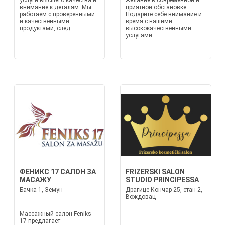
услуги высшего качества и
желание в современной и
внимание к деталям. Мы
приятной обстановке.
работаем с проверенными
Подарите себе внимание и
и качественными
время с нашими
продуктами, след...
высококачественными
услугами:...
ФЕНИКС 17 САЛОН ЗА
FRIZERSKI SALON
МАСАЖУ
STUDIO PRINCIPESSA
Бачка 1, Земун
Драгице Кончар 25, стан 2,
Вождовац
Массажный салон Feniks
17 предлагает