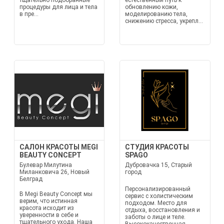
тщательно подобранные
естественный путь к
процедуры для лица и тела
обновлению кожи,
в пре...
моделированию тела,
снижению стресса, укрепл...
САЛОН КРАСОТЫ MEGI
СТУДИЯ КРАСОТЫ
BEAUTY CONCEPT
SPAGO
Булевар Милутина
Дубровачка 15, Старый
Миланковича 26, Новый
город
Белград
Персонализированный
В Megi Beauty Concept мы
сервис с холистическим
верим, что истинная
подходом. Место для
красота исходит из
отдыха, восстановления и
уверенности в себе и
заботы о лице и теле.
тщательного ухода. Наша