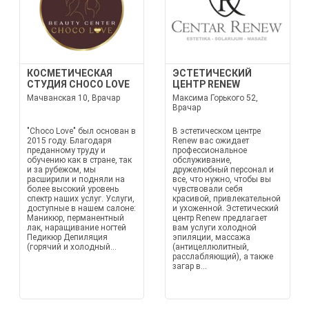
КОСМЕТИЧЕСКАЯ
ЭСТЕТИЧЕСКИЙ
СТУДИЯ CHOCO LOVE
ЦЕНТР RENEW
Мачванская 10, Врачар
Максима Горького 52,
Врачар
"Choco Love" был основан в
В эстетическом центре
2015 году. Благодаря
Renew вас ожидает
преданному труду и
профессиональное
обучению как в стране, так
обслуживание,
и за рубежом, мы
дружелюбный персонал и
расширили и подняли на
все, что нужно, чтобы вы
более высокий уровень
чувствовали себя
спектр наших услуг. Услуги,
красивой, привлекательной
доступные в нашем салоне:
и ухоженной. Эстетический
Маникюр, перманентный
центр Renew предлагает
лак, наращивание ногтей
вам услуги холодной
Педикюр Депиляция
эпиляции, массажа
(горячий и холодный...
(антицеллюлитный,
расслабляющий), а также
загар в...