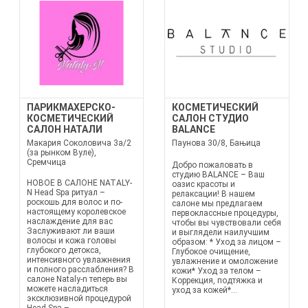
ПАРИКМАХЕРСКО-
КОСМЕТИЧЕСКИЙ
КОСМЕТИЧЕСКИЙ
САЛОН СТУДИО
САЛОН НАТАЛИ
BALANCE
Макария Соколовича 3а/2
Паунова 30/8, Бањица
(за рынком Вуле),
Сремчица
Добро пожаловать в
студию BALANCE – Ваш
НОВОЕ В САЛОНЕ NATALY-
оазис красоты и
N Head Spa ритуал –
релаксации! В нашем
роскошь для волос и по-
салоне мы предлагаем
настоящему королевское
первоклассные процедуры,
наслаждение для вас
чтобы вы чувствовали себя
Заслуживают ли ваши
и выглядели наилучшим
волосы и кожа головы
образом: * Уход за лицом –
глубокого детокса,
Глубокое очищение,
интенсивного увлажнения
увлажнение и омоложение
и полного расслабления? В
кожи* Уход за телом –
салоне Nataly-n теперь вы
Коррекция, подтяжка и
можете насладиться
уход за кожей*...
эксклюзивной процедурой