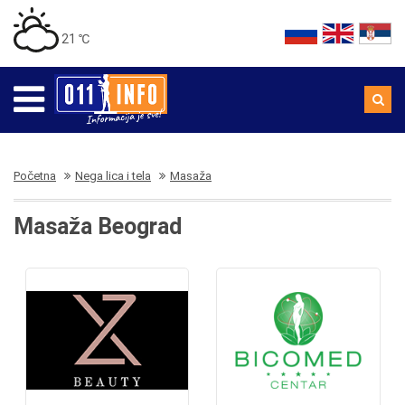
21 ℃
Početna
Nega lica i tela
Masaža
Masaža Beograd