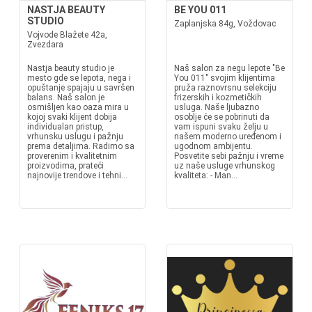
NASTJA BEAUTY
BE YOU 011
STUDIO
Zaplanjska 84g, Voždovac
Vojvode Blažete 42a,
Zvezdara
Nastja beauty studio je
Naš salon za negu lepote "Be
mesto gde se lepota, nega i
You 011" svojim klijentima
opuštanje spajaju u savršen
pruža raznovrsnu selekciju
balans. Naš salon je
frizerskih i kozmetičkih
osmišljen kao oaza mira u
usluga. Naše ljubazno
kojoj svaki klijent dobija
osoblje će se pobrinuti da
individualan pristup,
vam ispuni svaku želju u
vrhunsku uslugu i pažnju
našem moderno uređenom i
prema detaljima. Radimo sa
ugodnom ambijentu.
proverenim i kvalitetnim
Posvetite sebi pažnju i vreme
proizvodima, prateći
uz naše usluge vrhunskog
najnovije trendove i tehni...
kvaliteta: - Man...