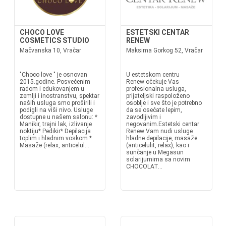
CHOCO LOVE
ESTETSKI CENTAR
COSMETICS STUDIO
RENEW
Mačvanska 10, Vračar
Maksima Gorkog 52, Vračar
"Choco love " je osnovan
U estetskom centru
2015.godine. Posvećenim
Renew očekuje Vas
radom i edukovanjem u
profesionalna usluga,
zemlji i inostranstvu, spektar
prijateljski raspoloženo
naših usluga smo proširili i
osoblje i sve što je potrebno
podigli na viši nivo. Usluge
da se osećate lepim,
dostupne u našem salonu: *
zavodljivim i
Manikir, trajni lak, izlivanje
negovanim.Estetski centar
noktiju* Pedikir* Depilacija
Renew Vam nudi usluge
toplim i hladnim voskom *
hladne depilacije, masaže
Masaže (relax, anticelul...
(anticelulit, relax), kao i
sunčanje u Megasun
solarijumima sa novim
CHOCOLAT...