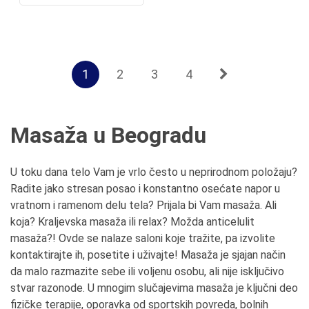
1
2
3
4
Masaža u Beogradu
U toku dana telo Vam je vrlo često u neprirodnom položaju?
Radite jako stresan posao i konstantno osećate napor u
vratnom i ramenom delu tela? Prijala bi Vam masaža. Ali
koja? Kraljevska masaža ili relax? Možda anticelulit
masaža?! Ovde se nalaze saloni koje tražite, pa izvolite
kontaktirajte ih, posetite i uživajte! Masaža je sjajan način
da malo razmazite sebe ili voljenu osobu, ali nije isključivo
stvar razonode. U mnogim slučajevima masaža je ključni deo
fizičke terapije, oporavka od sportskih povreda, bolnih