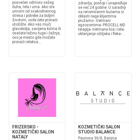
posvećen odmoru vašeg
zdravlja, postoji i unapređuje
duha, tela i uma. Ako ste
se već 24 godine. U saradnji
umorni od svakodnevnog
sa renomiranim kućama iz
stresa i potrebe za boljim
oblasti nege klijentima
životom, ovde ćete pronaći
pružamo:- tretmani
utočište. Ako vas muči
egzozomima- PROCELL MD
glavobolja, savijena kičma ili
terapija- tretmane lica i tela-
osećate težinu tuge i čežnje,
uklanjanje ožiljaka i fleka-...
ovo je mesto gde možete
pronaći relaksa...
FRIZERSKO -
KOZMETIČKI SALON
KOZMETIČKI SALON
STUDIO BALANCE
NATALY
Paunova 30/8, Banjica