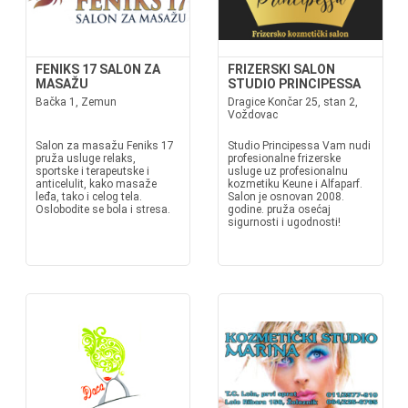
FENIKS 17 SALON ZA
FRIZERSKI SALON
MASAŽU
STUDIO PRINCIPESSA
Bačka 1, Zemun
Dragice Končar 25, stan 2,
Voždovac
Salon za masažu Feniks 17
Studio Principessa Vam nudi
pruža usluge relaks,
profesionalne frizerske
sportske i terapeutske i
usluge uz profesionalnu
anticelulit, kako masaže
kozmetiku Keune i Alfaparf.
leđa, tako i celog tela.
Salon je osnovan 2008.
Oslobodite se bola i stresa.
godine. pruža osećaj
sigurnosti i ugodnosti!