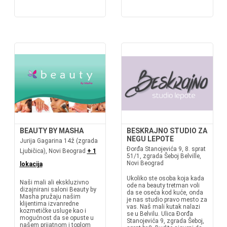
BEAUTY BY MASHA
BESKRAJNO STUDIO ZA
NEGU LEPOTE
Jurija Gagarina 14ž (zgrada
Đorđa Stanojevića 9, 8. sprat
Ljubičica), Novi Beograd
+ 1
51/1, zgrada Šeboj Belville,
Novi Beograd
lokacija
Ukoliko ste osoba koja kada
Naši mali ali ekskluzivno
ode na beauty tretman voli
dizajnirani saloni Beauty by
da se oseća kod kuće, onda
Masha pružaju našim
je nas studio pravo mesto za
klijentima izvanredne
vas. Naš mali kutak nalazi
kozmetičke usluge kao i
se u Belvilu. Ulica Đorđa
mogućnost da se opuste u
Stanojevića 9, zgrada Šeboj,
našem prijatnom i toplom