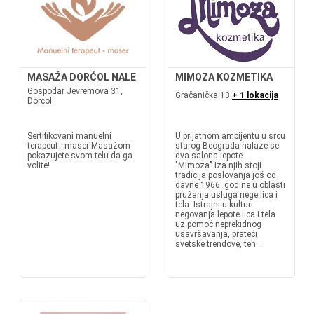
MASAŽA DORĆOL NALE
MIMOZA KOZMETIKA
Gospodar Jevremova 31,
Gračanička 13
+ 1 lokacija
Dorćol
Sertifikovani manuelni
U prijatnom ambijentu u srcu
terapeut - maser!Masažom
starog Beograda nalaze se
pokazujete svom telu da ga
dva salona lepote
volite!
"Mimoza".Iza njih stoji
tradicija poslovanja još od
davne 1966. godine u oblasti
pružanja usluga nege lica i
tela. Istrajni u kulturi
negovanja lepote lica i tela
uz pomoć neprekidnog
usavršavanja, prateći
svetske trendove, teh...