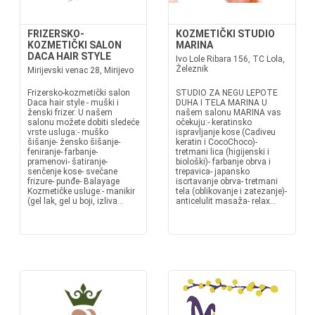
FRIZERSKO-
KOZMETIČKI STUDIO
KOZMETIČKI SALON
MARINA
DACA HAIR STYLE
Ivo Lole Ribara 156, TC Lola,
Železnik
Mirijevski venac 28, Mirijevo
Frizersko-kozmetički salon
STUDIO ZA NEGU LEPOTE
Daca hair style - muški i
DUHA I TELA MARINA U
ženski frizer. U našem
našem salonu MARINA vas
salonu možete dobiti sledeće
očekuju:- keratinsko
vrste usluga:- muško
ispravljanje kose (Cadiveu
šišanje- žensko šišanje-
keratin i CocoChoco)-
feniranje- farbanje-
tretmani lica (higijenski i
pramenovi- šatiranje-
biološki)- farbanje obrva i
senčenje kose- svečane
trepavica- japansko
frizure- punđe- Balayage
iscrtavanje obrva- tretmani
Kozmetičke usluge:- manikir
tela (oblikovanje i zatezanje)-
(gel lak, gel u boji, izliva...
anticelulit masaža- relax...