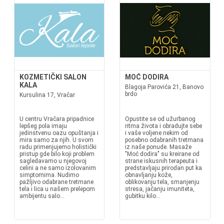
KOZMETIČKI SALON
MOĆ DODIRA
KALA
Blagoja Parovića 21, Banovo
brdo
Kursulina 17, Vračar
U centru Vračara pripadnice
Opustite se od užurbanog
lepšeg pola imaju
ritma života i obradujte sebe
jedinstvenu oazu opuštanja i
i vaše voljene nekim od
mira samo za njih. U svom
posebno odabranih tretmana
radu primenjujemo holistički
iz naše ponude. Masaže
pristup gde bilo koji problem
"Moć dodira" su kreirane od
sagledavamo u njegovoj
strane iskusnih terapeuta i
celini a ne samo izolovanim
predstavljaju prirodan put ka
simptomima. Nudimo
obnavljanju kože,
pažljivo odabrane tretmane
oblikovanju tela, smanjenju
tela i lica u našem prelepom
stresa, jačanju imuniteta,
ambijentu salo...
gubitku kilo...