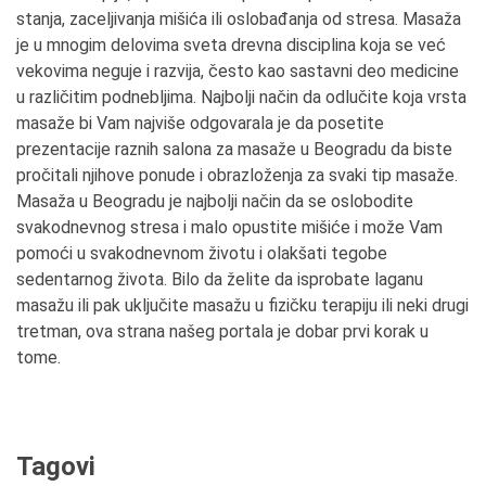
stanja, zaceljivanja mišića ili oslobađanja od stresa. Masaža
je u mnogim delovima sveta drevna disciplina koja se već
vekovima neguje i razvija, često kao sastavni deo medicine
u različitim podnebljima. Najbolji način da odlučite koja vrsta
masaže bi Vam najviše odgovarala je da posetite
prezentacije raznih salona za masaže u Beogradu da biste
pročitali njihove ponude i obrazloženja za svaki tip masaže.
Masaža u Beogradu je najbolji način da se oslobodite
svakodnevnog stresa i malo opustite mišiće i može Vam
pomoći u svakodnevnom životu i olakšati tegobe
sedentarnog života. Bilo da želite da isprobate laganu
masažu ili pak uključite masažu u fizičku terapiju ili neki drugi
tretman, ova strana našeg portala je dobar prvi korak u
tome.
Tagovi