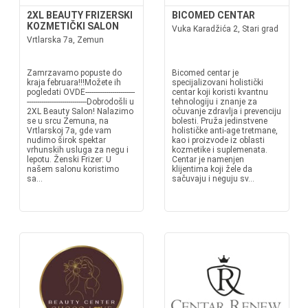
2XL BEAUTY FRIZERSKI
BICOMED CENTAR
KOZMETIČKI SALON
Vuka Karadžića 2, Stari grad
Vrtlarska 7a, Zemun
Zamrzavamo popuste do
Bicomed centar je
kraja februara!!!Možete ih
specijalizovani holistički
pogledati OVDE------------------------
centar koji koristi kvantnu
-----------------------------Dobrodošli u
tehnologiju i znanje za
2XL Beauty Salon! Nalazimo
očuvanje zdravlja i prevenciju
se u srcu Zemuna, na
bolesti. Pruža jedinstvene
Vrtlarskoj 7a, gde vam
holističke anti-age tretmane,
nudimo širok spektar
kao i proizvode iz oblasti
vrhunskih usluga za negu i
kozmetike i suplemenata.
lepotu. Ženski Frizer: U
Centar je namenjen
našem salonu koristimo
klijentima koji žele da
sa...
sačuvaju i neguju sv...