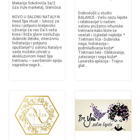
Makarija Sokolovića 3a/2
(iza Vule marketa), Sremčica
Dobrodošli u studio
NOVO U SALONU NATALY-N
BALANCE - Vašu oazu lepote
Head Spa ritual – luksuz za
i relaksacije! U našem
kosu i potpuno kraljevsko
salonu pružamo vrhunske
uživanje za vas Da li vaša
tretmane kako biste se
kosa i koža glave zaslužuju
osećali i izgledali najbolje: *
dubinski detoks, intenzivnu
Tretmani lica - Dubinska
hidrataciju i potpuno
nega, hidratacija i
opuštanje? U salonu Nataly-n
podmlađivanje kože*
sada možete uživati u
Tretmani tela - Oblikovanje,
ekskluzivnom Head Spa
zatezanje i nega kože*
tretmanu – savršenom spoju
Laserska epilacija - Trajno
napredne nege k...
glat...