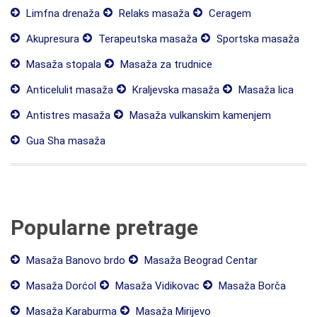
Limfna drenaža
Relaks masaža
Ceragem
Akupresura
Terapeutska masaža
Sportska masaža
Masaža stopala
Masaža za trudnice
Anticelulit masaža
Kraljevska masaža
Masaža lica
Antistres masaža
Masaža vulkanskim kamenjem
Gua Sha masaža
Popularne pretrage
Masaža Banovo brdo
Masaža Beograd Centar
Masaža Dorćol
Masaža Vidikovac
Masaža Borča
Masaža Karaburma
Masaža Mirijevo