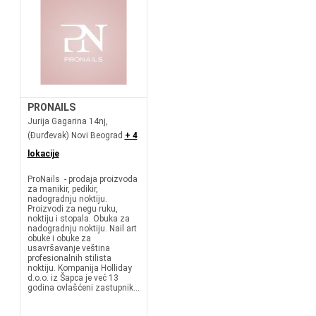
PRONAILS
Jurija Gagarina 14nj,
(Đurđevak) Novi Beograd
+ 4
lokacije
ProNails - prodaja proizvoda
za manikir, pedikir,
nadogradnju noktiju.
Proizvodi za negu ruku,
noktiju i stopala. Obuka za
nadogradnju noktiju. Nail art
obuke i obuke za
usavršavanje veština
profesionalnih stilista
noktiju. Kompanija Holliday
d.o.o. iz Šapca je već 13
godina ovlašćeni zastupnik...