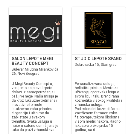
SALON LEPOTE MEGI
STUDIO LEPOTE SPAGO
BEAUTY CONCEPT
Dubrovačka 15, Stari grad
Bulevar Milutina Milankovića
26, Novi Beograd
U Megi Beauty Concept-u,
Personalizovana usluga,
verujemo da prava lepota
holistički pristup. Mesto za
dolazi iz samopouzdanja i
uživanje, oporavak i brigu o
pažljive nege. Naša misija je
svom licu i telu. Brendirana
da kroz luksuzne tretmane i
kozmetika visokog kvaliteta i
inovativne formule
vrhunska usluga.
istaknemo vašu prirodnu
Profesionalni kozmetičar sa
eleganciju i učinimo da
završenom farmaceutsko-
zablistate u svakom
fizioterapeutskom školom i
trenutku. Svaka usluga u
višom medicinskom. Radno
našem salonu osmišljena je
iskustvo preko preko 15
tako da pruži vrhunski kva...
godina, sa 6...