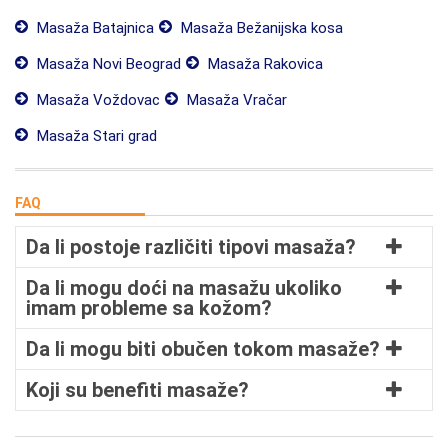
Masaža Batajnica
Masaža Bežanijska kosa
Masaža Novi Beograd
Masaža Rakovica
Masaža Voždovac
Masaža Vračar
Masaža Stari grad
FAQ
Da li postoje različiti tipovi masaža?
Da li mogu doći na masažu ukoliko
imam probleme sa kožom?
Da li mogu biti obučen tokom masaže?
Koji su benefiti masaže?