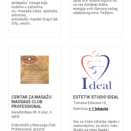
sprat br.8. Budite sigurni da
ambijentu. Usluge koje
ce vas dočekati dobra
nudimo u salonima
energija svih članova našeg
su:- masaža (relax, sportska,
odabranog tima. Pažljivo...
antistres,
anticelulit)- manikir (trajni lak
Orly, Jessic...
CENTAR ZA MASAŽU
ESTETIK STUDIO IDEAL
MASSAGE CLUB
Tomasa Edisona 10,
PROFESSIONAL
Sremčica
+ 1 lokacija
Karađorđeva 49, II ulaz, II
sprat
Sve za Vaše zdravlje, lepotu i
Dobrodošli u Massage Club
zadovoljstvo, za dušu i telo.
Professional, prostor
Studio za negu lepote i