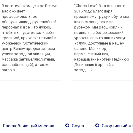
В эстетическом центре Renew
"Choco Love" был основан в
вас ожидает
2015 году. Благодаря
профессиональное
преданному труду и обучению
обслуживание, дружелюбный
как в стране, так и за
персонал и все, что нужно,
рубежом, мы расширили и
чтобы вы чувствовали себя
подняли на более высокий
красивой, привлекательной и
уровень спектр наших услуг.
ухоженной. Эстетический
Услуги, доступные в нашем
центр Renew предлагает вам
салоне: Маникюр,
услуги холодной эпиляции,
перманентный лак,
массажа (антицеллюлитный,
наращивание ногтей Педикюр
расслабляющий), а также
Депиляция (горячий и
загар в...
холодный...
Расслабляющий массаж
Сауна
Спортивный м