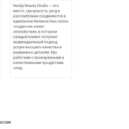
Nastja Beauty Studio — это
место, где красота, уход и
расслабление соединяются в
идеальном балансе.Наш салон
создан как оазис
спокойствия, в котором
каждый клиент получает
индивидуальный подход,
услуги высшего качества и
внимание к деталям. Мы
работаем с проверенными и
качественными продуктами,
след...
ассаж