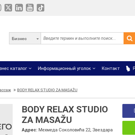
Бизнес
знес каталог
Информационный уголок
Контакт
Р
ассаж
BODY RELAX STUDIO ZA MASAŽU
BODY RELAX STUDIO
ZA MASAŽU
Адрес:
Мехмеда Соколовића 22, Звездара