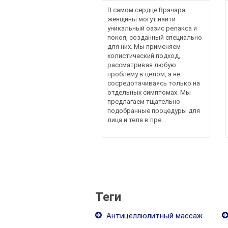
В самом сердце Врачара
женщины могут найти
уникальный оазис релакса и
покоя, созданный специально
для них. Мы применяем
холистический подход,
рассматривая любую
проблему в целом, а не
сосредотачиваясь только на
отдельных симптомах. Мы
предлагаем тщательно
подобранные процедуры для
лица и тела в пре...
Теги
Антицеллюлитный массаж