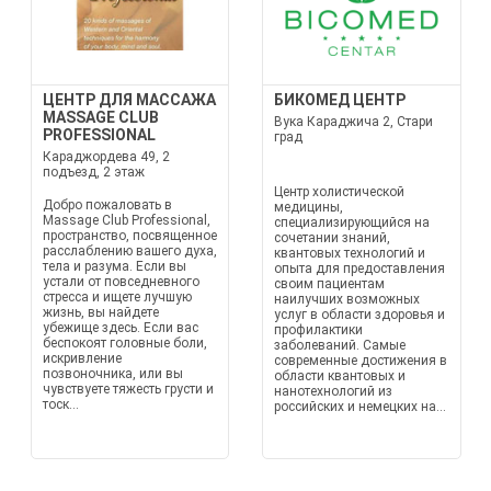
ЦЕНТР ДЛЯ МАССАЖА
БИКОМЕД ЦЕНТР
MASSAGE CLUB
Вука Караджича 2, Стари
PROFESSIONAL
град
Караджордева 49, 2
подъезд, 2 этаж
Центр холистической
Добро пожаловать в
медицины,
Massage Club Professional,
специализирующийся на
пространство, посвященное
сочетании знаний,
расслаблению вашего духа,
квантовых технологий и
тела и разума. Если вы
опыта для предоставления
устали от повседневного
своим пациентам
стресса и ищете лучшую
наилучших возможных
жизнь, вы найдете
услуг в области здоровья и
убежище здесь. Если вас
профилактики
беспокоят головные боли,
заболеваний. Самые
искривление
современные достижения в
позвоночника, или вы
области квантовых и
чувствуете тяжесть грусти и
нанотехнологий из
тоск...
российских и немецких на...