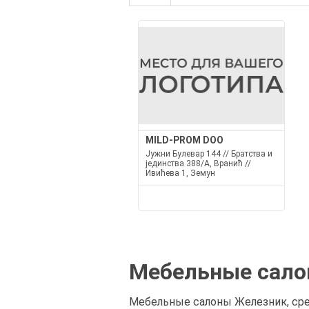
MILD-PROM DOO
Јужни Булевар 144 // Братства и
јединства 388/А, Вранић //
Ивићева 1, Земун
Мебельные сало
Мебельные салоны Железник, сре