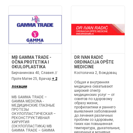
MB GAMMA TRADE -
DR IVAN RADIĆ
OČNA PROTETIKA I
ORDINACIJA OPŠTE
OKULOPLASTIKA
MEDICINE
Бирчанинова 40, Славия //
Костолачка 2, Вождовац
Проте Матее 25, Врачар
+ 2
Общая и внутренняя
локации
медицина охватывают
широкий спектр
медицинских услуг — от
MB GAMMA TRADE –
советов по здоровому
GAMMA MEDICINA -
образу жизни,
МЕДИЦИНСКИЕ ГЛАЗНЫЕ
профилактики и раннего
ПРОТЕЗЫ
выявления заболеваний
ОКУЛОПЛАСТИЧЕСКАЯ –
до лечения различных
РЕКОНСТРУКТИВНАЯ
проблем со здоровьем,
ХИРУРГИЯ
таких как повышенная
(ОКУЛОПЛАСТИКА) MB
температура, дыхательные,
GAMMA TRADE – GAMMA
кишечные и мочевые