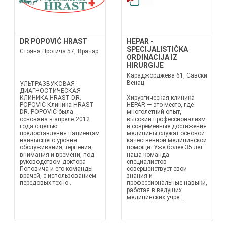
DR POPOVIĆ HRAST
HEPAR -
SPECIJALISTIČKA
Стояна Протича 57, Врачар
ORDINACIJA IZ
HIRURGIJE
Караджорджева 61, Савски
Венац
УЛЬТРАЗВУКОВАЯ
ДИАГНОСТИЧЕСКАЯ
КЛИНИКА HRAST DR.
Хирургическая клиника
POPOVIĆ Клиника HRAST
HEPAR — это место, где
DR. POPOVIĆ была
многолетний опыт,
основана в апреле 2012
высокий профессионализм
года с целью
и современные достижения
предоставления пациентам
медицины служат основой
наивысшего уровня
качественной медицинской
обслуживания, терпения,
помощи. Уже более 35 лет
внимания и времени, под
наша команда
руководством доктора
специалистов
Поповича и его команды
совершенствует свои
врачей, с использованием
знания и
передовых техно...
профессиональные навыки,
работая в ведущих
медицинских учре...