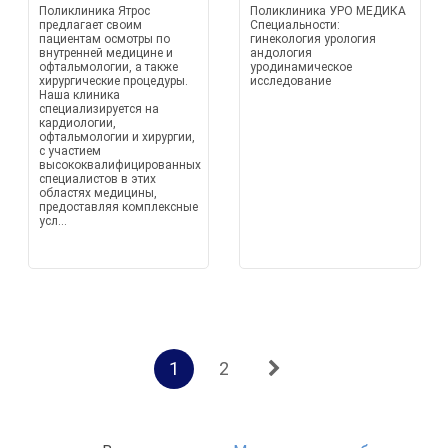
Поликлиника Ятрос
Поликлиника УРО МЕДИКА
предлагает своим
Специальности:
пациентам осмотры по
гинекология урология
внутренней медицине и
андология
офтальмологии, а также
уродинамическое
хирургические процедуры.
исследование
Наша клиника
специализируется на
кардиологии,
офтальмологии и хирургии,
с участием
высококвалифицированных
специалистов в этих
областях медицины,
предоставляя комплексные
усл...
1
2