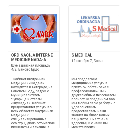
ORDINACIJA INTERNE
S MEDICAL
MEDICINE NADA-A
12 октября 7, Борча
Шумадийская площадь
4/2, Баново Брдо
Кабинет внутренней
Мы предлагаем
медицины «Нада-а»
медицинские услуги в
находится в Белграде, на
приятной обстановке с
Бановом Брду, рядом с
профессиональным и
муниципалитетом
дружелюбным персоналом,
Чукарица и отелем
полностью преданном вам.
«Шумадия». Кабинет
Мы любим свою работу и с
предоставляет услуги во
удовольствием
всех областях внутренней
предоставляем наши
медицины:
знания на благо наших
специализированные
пациентов. Счастье - в
осмотры, диагностические
здоровье, и с нами вы
процедуры и лечение, а
можете пройти: