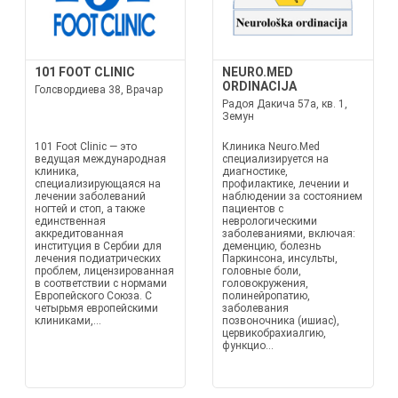
101 FOOT CLINIC
NEURO.MED
ORDINACIJA
Голсвордиева 38, Врачар
Радоя Дакича 57а, кв. 1,
Земун
101 Foot Clinic — это
Клиника Neuro.Med
ведущая международная
специализируется на
клиника,
диагностике,
специализирующаяся на
профилактике, лечении и
лечении заболеваний
наблюдении за состоянием
ногтей и стоп, а также
пациентов с
единственная
неврологическими
аккредитованная
заболеваниями, включая:
институция в Сербии для
деменцию, болезнь
лечения подиатрических
Паркинсона, инсульты,
проблем, лицензированная
головные боли,
в соответствии с нормами
головокружения,
Европейского Союза. С
полинейропатию,
четырьмя европейскими
заболевания
клиниками,...
позвоночника (ишиас),
цервикобрахиалгию,
функцио...