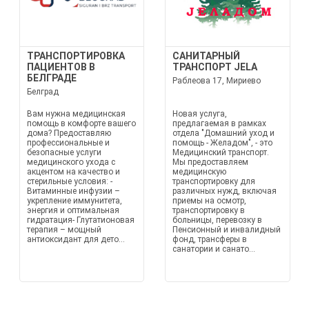
ТРАНСПОРТИРОВКА
САНИТАРНЫЙ
ПАЦИЕНТОВ В
ТРАНСПОРТ JELA
БЕЛГРАДЕ
Раблеова 17, Мириево
Белград
Вам нужна медицинская
Новая услуга,
помощь в комфорте вашего
предлагаемая в рамках
дома? Предоставляю
отдела "Домашний уход и
профессиональные и
помощь - Желадом", - это
безопасные услуги
Медицинский транспорт.
медицинского ухода с
Мы предоставляем
акцентом на качество и
медицинскую
стерильные условия: -
транспортировку для
Витаминные инфузии –
различных нужд, включая
укрепление иммунитета,
приемы на осмотр,
энергия и оптимальная
транспортировку в
гидратация- Глутатионовая
больницы, перевозку в
терапия – мощный
Пенсионный и инвалидный
антиоксидант для дето...
фонд, трансферы в
санатории и санато...