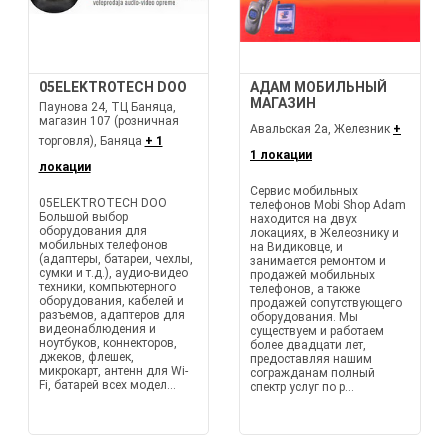
05ELEKTROTECH DOO
АДАМ МОБИЛЬНЫЙ
МАГАЗИН
Паунова 24, ТЦ Баняца,
магазин 107 (розничная
Авальская 2а, Железник
+
торговля), Баняца
+ 1
1 локации
локации
Сервис мобильных
05ELEKTROTECH DOO
телефонов Mobi Shop Adam
Большой выбор
находится на двух
оборудования для
локациях, в Желеознику и
мобильных телефонов
на Видиковце, и
(адаптеры, батареи, чехлы,
занимается ремонтом и
сумки и т.д.), аудио-видео
продажей мобильных
техники, компьютерного
телефонов, а также
оборудования, кабелей и
продажей сопутствующего
разъемов, адаптеров для
оборудования. Мы
видеонаблюдения и
существуем и работаем
ноутбуков, коннекторов,
более двадцати лет,
джеков, флешек,
предоставляя нашим
микрокарт, антенн для Wi-
согражданам полный
Fi, батарей всех модел...
спектр услуг по р...