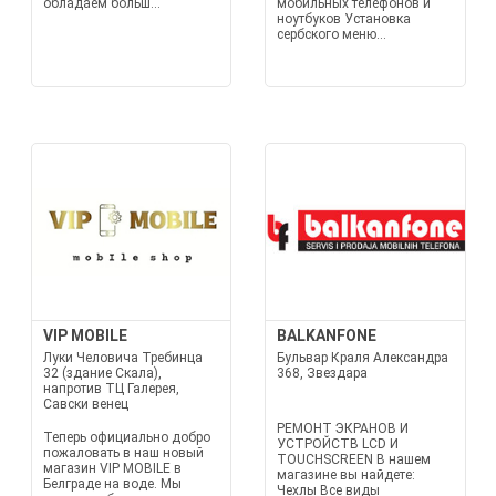
обладаем больш...
мобильных телефонов и
ноутбуков Установка
сербского меню...
VIP MOBILE
BALKANFONE
Луки Человича Требинца
Бульвар Краля Александра
32 (здание Скала),
368, Звездара
напротив ТЦ Галерея,
Савски венец
РЕМОНТ ЭКРАНОВ И
Теперь официально добро
УСТРОЙСТВ LCD И
пожаловать в наш новый
TOUCHSCREEN В нашем
магазин VIP MOBILE в
магазине вы найдете:
Белграде на воде. Мы
Чехлы Все виды