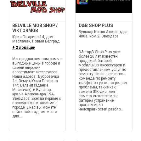
BELVILLE MOB SHOP /
D&B SHOP PLUS
VIKTORMOB
Бульвар Краля Александра
488а, ком.2, Звездара
Юрия Гагарина 14, дом
Маслачак, Новый Белград
+ 2 локации
D&amp;B Shop Plus уже
более 20 лет известен
Мы предлагаем вам самые
продажей батарей,
выгодные цены в городе и
мобильных аксессуаров и
самый широкий
предоставлением услуг по
ассортимент аксессуаров.
ремонту. Наша экспертная
Наши адреса: Дубровачка
команда по ремонту
2а, Земун; Юрия Гагарина
телефонов успешно решает
14г, Белвил (здание
проблемы, такие как:
Маслачак); и Булевар
замена ЖК-дисплея
краља Александра 194,
замена стекла замена
Звездара. Всегда первые с
батареи устранение
последними моделями в
программных
городе, у нас вы можете
неисправностей разбло...
найти всё в одном месте
для...