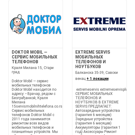
DOKTOR MOBIL —
EXTREME SERVIS
СЕРВИС МОБИЛЬНЫХ
МОБИЛЬНЫХ
ТЕЛЕФОНОВ
ТЕЛЕФОНОВ И
НОУТБУКОВ
Краля Милана 15, Стари
град
Балканска 35-39, Савски
венац
+ 1 локации
Doktor Mobil — сервис
мобильных телефонов
Doktor Mobil находится по
extremeservis extremeservisplus
адресу: • Врачар, рядом с
СЕРВИС МОБИЛЬНЫХ
Београђанкой, Краля
ТЕЛЕФОНОВ И
Милана
НОУТБУКОВ В EXTREME
15servismobilnihtelefona.co.rs
SERVIS ПРЕДЛАГАЕТ:
Сервис мобильных
Автозарядные устройства
телефонов Doktor Mobil с
(гарантия 6 месяцев)
2011 года занимается
Зарядные устройства
ремонтом всех видов
(гарантия 6 месяцев)
мобильных телефонов и
Аккумуляторы (гарантия 1
планшетных устройств. Мы
год) Аксессуары Ремонт