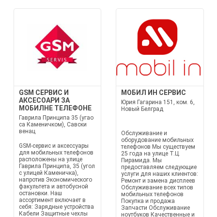
GSM СЕРВИС И
МОБИЛ ИН СЕРВИС
АКСЕСОАРИ ЗА
Юрия Гагарина 151, ком. 6,
МОБИЛНЕ ТЕЛЕФОНЕ
Новый Белград
Гаврила Принципа 35 (угао
са Каменичком), Савски
венац
Обслуживание и
оборудование мобильных
GSM-сервис и аксессуары
телефонов Мы существуем
для мобильных телефонов
25 года на улице Т.Ц.
расположены на улице
Пирамида. Мы
Гаврила Принципа, 35 (угол
предоставляем следующие
с улицей Каменичка),
услуги для наших клиентов:
напротив Экономического
Ремонт и замена дисплеев
факультета и автобусной
Обслуживание всех типов
остановки. Наш
мобильных телефонов
ассортимент включает в
Покупка и продажа
себя: Зарядные устройства
Запчасти Обслуживание
Кабели Защитные чехлы
ноутбуков Качественные и