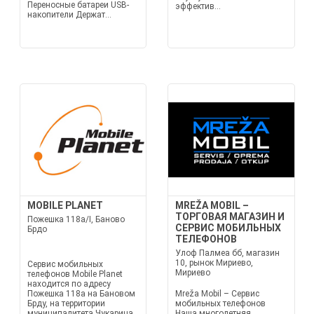
Переносные батареи USB-
эффектив...
накопители Держат...
MOBILE PLANET
MREŽA MOBIL –
ТОРГОВАЯ МАГАЗИН И
Пожешка 118a/I, Баново
СЕРВИС МОБИЛЬНЫХ
Брдо
ТЕЛЕФОНОВ
Улоф Палмеа бб, магазин
10, рынок Мириево,
Сервис мобильных
Мириево
телефонов Mobile Planet
находится по адресу
Пожешка 118a на Бановом
Mreža Mobil – Сервис
Брду, на территории
мобильных телефонов
муниципалитета Чукарица.
Наша многолетняя