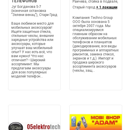
ТЕЛЕФОНОВ
Раичева, стойка в подвале,
Југ Богданова 5-7
Старый город
+ 1 локации
(конечная остановка
"Зелени венац"), Стари Град
Компания Techno Group
ООО была основана 5
Ваше любимое место для
октября 2007 года. Мы
мобильных аксессуаров!
специализируемся
Ищете защитные стекла,
главным образом на
стильные чехлы, внешние
обслуживании мобильных
зарядные устройства или
телефонов и планшетов
аксессуары, которые
(декодирование, все виды
улучшат ваш мобильный
программных и аппаратных
опыт? У нас есть всё, что
ремонтов, замена стекол,
вам нужно! Что нас
экранов и т.д.). Импорт и
отличает? • Широкий
продажа широкого
ассортимент: Мы
ассортимента аксессуаров
предлагаем аксессуары
(чехлы, защ...
для всех популярных
моделей телефон...