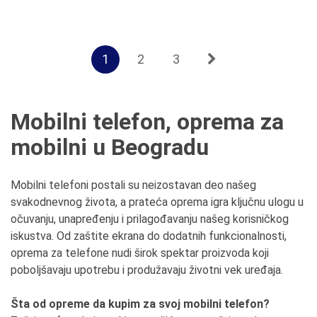
1
2
3
Mobilni telefon, oprema za
mobilni u Beogradu
Mobilni telefoni postali su neizostavan deo našeg
svakodnevnog života, a prateća oprema igra ključnu ulogu u
očuvanju, unapređenju i prilagođavanju našeg korisničkog
iskustva. Od zaštite ekrana do dodatnih funkcionalnosti,
oprema za telefone nudi širok spektar proizvoda koji
poboljšavaju upotrebu i produžavaju životni vek uređaja.
Šta od opreme da kupim za svoj mobilni telefon?