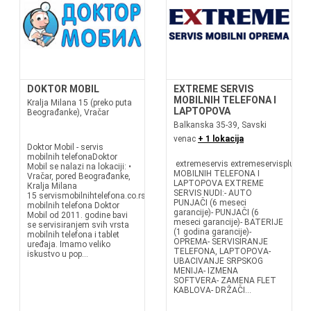
DOKTOR MOBIL
EXTREME SERVIS
MOBILNIH TELEFONA I
Kralja Milana 15 (preko puta
LAPTOPOVA
Beograđanke), Vračar
Balkanska 35-39, Savski
venac
+ 1 lokacija
Doktor Mobil - servis
mobilnih telefonaDoktor
extremeservis extremeservisplusSE
Mobil se nalazi na lokaciji: •
MOBILNIH TELEFONA I
Vračar, pored Beograđanke,
LAPTOPOVA EXTREME
Кralja Milana
SERVIS NUDI:- AUTO
15 servismobilnihtelefona.co.rsServis
PUNJAČI (6 meseci
mobilnih telefona Doktor
garancije)- PUNJAČI (6
Mobil od 2011. godine bavi
meseci garancije)- BATERIJE
se servisiranjem svih vrsta
(1 godina garancije)-
mobilnih telefona i tablet
OPREMA- SERVISIRANJE
uređaja. Imamo veliko
TELEFONA, LAPTOPOVA-
iskustvo u pop...
UBACIVANJE SRPSKOG
MENIJA- IZMENA
SOFTVERA- ZAMENA FLET
KABLOVA- DRŽAČI...