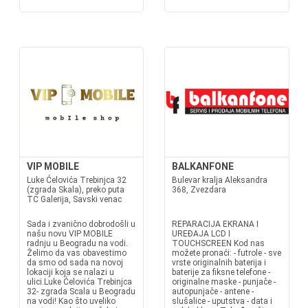
VIP MOBILE
BALKANFONE
Luke Ćelovića Trebinjca 32
Bulevar kralja Aleksandra
(zgrada Skala), preko puta
368, Zvezdara
TC Galerija, Savski venac
Sada i zvanično dobrodošli u
REPARACIJA EKRANA I
našu novu VIP MOBILE
UREĐAJA LCD I
radnju u Beogradu na vodi.
TOUCHSCREEN Kod nas
Želimo da vas obavestimo
možete pronaći: - futrole - sve
da smo od sada na novoj
vrste originalnih baterija i
lokaciji koja se nalazi u
baterije za fiksne telefone -
ulici.Luke Ćelovića Trebinjca
originalne maske - punjače -
32- zgrada Scala u Beogradu
autopunjače - antene -
na vodi! Kao što uveliko
slušalice - uputstva - data i