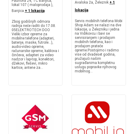
Paunova 24, TC Banjica,
Avalska 2a, Železnik
+ 1
lokal 107 ( maloprodaja ),
lokacija
Banjica
+ 1 lokacija
Servis mobilnih telefona Mobi
Zbog godišnjih odmora
Shop Adam se nalazi na dve
radnja neće raditi do 17.08.
lokacije, u Železniku i jedna
05ELEKTROTECH DOO
na Vidikovcu i bavi se
Veliki izbor opreme za
servisiranjem i prodajom
mobilne telefone (adapteri,
mobilnih telefona, kao i
baterije, maske, futrole...),
prodajom prateće
audio-video opreme,
opreme.Postojimo i radimo
računarske opreme, kablova i
vise od dvadeset godina,
činčeva, adapteri za video
pružajući našim
nadzor i lap-top, konektori,
sugrađanima kompletnu
džekovi, fleševi, mikro
uslugu popravke njihovog
kartice, antene za...
mobilnog...