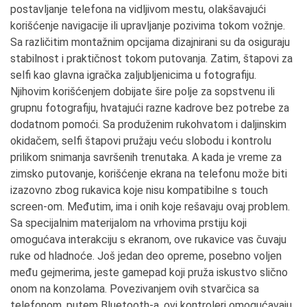
postavljanje telefona na vidljivom mestu, olakšavajući
korišćenje navigacije ili upravljanje pozivima tokom vožnje.
Sa različitim montažnim opcijama dizajnirani su da osiguraju
stabilnost i praktičnost tokom putovanja. Zatim, štapovi za
selfi kao glavna igračka zaljubljenicima u fotografiju.
Njihovim korišćenjem dobijate šire polje za sopstvenu ili
grupnu fotografiju, hvatajući razne kadrove bez potrebe za
dodatnom pomoći. Sa produženim rukohvatom i daljinskim
okidačem, selfi štapovi pružaju veću slobodu i kontrolu
prilikom snimanja savršenih trenutaka. A kada je vreme za
zimsko putovanje, korišćenje ekrana na telefonu može biti
izazovno zbog rukavica koje nisu kompatibilne s touch
screen-om. Međutim, ima i onih koje rešavaju ovaj problem.
Sa specijalnim materijalom na vrhovima prstiju koji
omogućava interakciju s ekranom, ove rukavice vas čuvaju
ruke od hladnoće. Još jedan deo opreme, posebno voljen
među gejmerima, jeste gamepad koji pruža iskustvo slično
onom na konzolama. Povezivanjem ovih stvarčica sa
telefonom, putem Bluetooth-a, ovi kontroleri omogućavaju