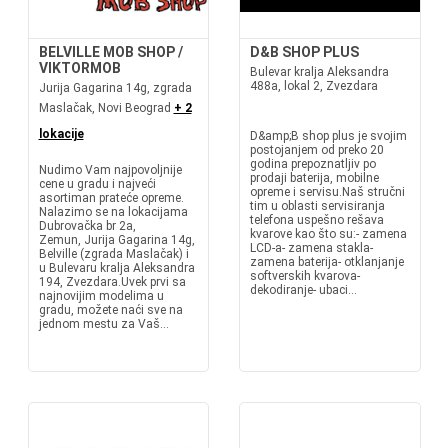
BELVILLE MOB SHOP /
D&B SHOP PLUS
VIKTORMOB
Bulevar kralja Aleksandra
488a, lokal 2, Zvezdara
Jurija Gagarina 14g, zgrada
Maslačak, Novi Beograd
+ 2
lokacije
D&amp;B shop plus je svojim
postojanjem od preko 20
godina prepoznatljiv po
Nudimo Vam najpovoljnije
prodaji baterija, mobilne
cene u gradu i najveći
opreme i servisu.Naš stručni
asortiman prateće opreme.
tim u oblasti servisiranja
Nalazimo se na lokacijama
telefona uspešno rešava
Dubrovačka br 2a,
kvarove kao što su:- zamena
Zemun, Jurija Gagarina 14g,
LCD-a- zamena stakla-
Belville (zgrada Maslačak) i
zamena baterija- otklanjanje
u Bulevaru kralja Aleksandra
softverskih kvarova-
194, Zvezdara.Uvek prvi sa
dekodiranje- ubaci...
najnovijim modelima u
gradu, možete naći sve na
jednom mestu za Vaš...