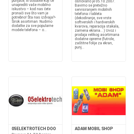
punjače, ili dodatke koji će
osnovano je 05.10.2007.
unaprediti vaše mobilno
Bavimo se pretežno
iskustvo – kod nas ćete
servisiranjem mobilnih
pronaći sve što vam je
telefona i tableta
potrebno! Šta nas izdvaja?•
(dekodiranje, sve vrste
Širok asortiman: Nudimo
softverskih i hardverskih
dodatke za sve popularne
kvarova, reparacija stakala,
modele telefona – o...
zamena ekrana... ) Uvoz i
prodaja velikog asortimana
dodatne opreme (futrole,
zaštitne folije za ekran,
punj...
05ELEKTROTECH DOO
ADAM MOBIL SHOP