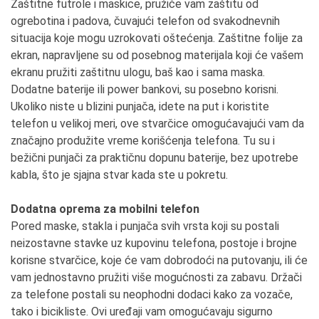
Zaštitne futrole i maskice, pružiće vam zaštitu od
ogrebotina i padova, čuvajući telefon od svakodnevnih
situacija koje mogu uzrokovati oštećenja. Zaštitne folije za
ekran, napravljene su od posebnog materijala koji će vašem
ekranu pružiti zaštitnu ulogu, baš kao i sama maska.
Dodatne baterije ili power bankovi, su posebno korisni.
Ukoliko niste u blizini punjača, idete na put i koristite
telefon u velikoj meri, ove stvarčice omogućavajući vam da
značajno produžite vreme korišćenja telefona. Tu su i
bežični punjači za praktičnu dopunu baterije, bez upotrebe
kabla, što je sjajna stvar kada ste u pokretu.
Dodatna oprema za mobilni telefon
Pored maske, stakla i punjača svih vrsta koji su postali
neizostavne stavke uz kupovinu telefona, postoje i brojne
korisne stvarčice, koje će vam dobrodoći na putovanju, ili će
vam jednostavno pružiti više mogućnosti za zabavu. Držači
za telefone postali su neophodni dodaci kako za vozače,
tako i bicikliste. Ovi uređaji vam omogućavaju sigurno