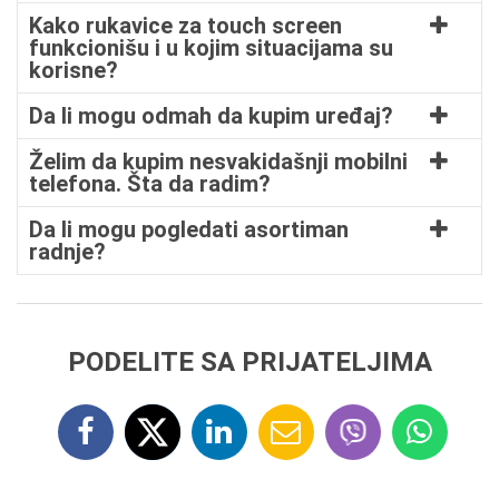
Kako rukavice za touch screen
funkcionišu i u kojim situacijama su
korisne?
Da li mogu odmah da kupim uređaj?
Želim da kupim nesvakidašnji mobilni
telefona. Šta da radim?
Da li mogu pogledati asortiman
radnje?
PODELITE SA PRIJATELJIMA