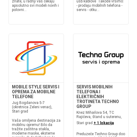
znate, u radnji vas čekaju
usb kablove Takođe vršimo:
apsolutno svi modeli novih i
- prodaju mobilnih telefona -
polovni...
servis - otku...
MOBILE STYLE SERVIS I
SERVIS MOBILNIH
OPREMA ZA MOBILNE
TELEFONA I
TELEFONE
ELEKTRIČNIH
TROTINETA TECHNO
Jug Bogdanova 5-7
GROUP
(okretnica Zeleni venac),
Stari grad
Knez Mihailova 54, TC
Rajićeva, štand u suterenu,
Vaša omiljena destinacija za
Stari grad
+ 1 lokacija
mobilnu opremu! Bilo da
tražite zaštitna stakla,
moderne maske, eksterne
Preduzeće Techno Group doo