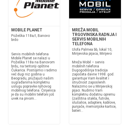
MOBILE PLANET
MREŽA MOBIL
TRGOVINSKA RADNJA I
Požeška 118a/I, Banovo
SERVIS MOBILNIH
brdo
TELEFONA
Ulofa Palmea bb, lokal 10,
Mirijevska pijaca, Mirijevo
Servis mobilnih telefona
Mobile Planet se nalazi u
Požeška 118a na Banovom
Mreža Mobil – servis
brdu, na teritoriji opštine
mobilnih telefona
Čukarica. Postojimo i radimo
Dugogodišnja tradicija
već dugi niz godina u
započeta davne 1998. god.
Beogradu, pružajući našim
garantuje Vam kvalitet i
sugrađanima kompletnu
stručnost zaposlenih.
uslugu popravke njihovog
Nalazimo se u Mirijevskoj
mobilnog telefona. Činjenica
pijaci. Nudimo Vam
je da su mobilni telefoni još
kompletnu dodatnu opremu
uvek na prvom...
(zaštitna stakla, futrole,
slušalice, adaptere, kablove,
punjače, memorijske kartice,
bateri...