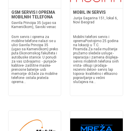
GSM SERVIS I OPREMA
MOBIL IN SERVIS
MOBILNIH TELEFONA
Jurija Gagarina 151, lokal 6,
Novi Beograd
Gavrila Principa 35 (ugao sa
Kameničkom), Savski venac
Gsm servis i oprema za
Mobilni telefoni servis i
mobilne telefone nalazi se u
opremaPostojimo 25 godina
ulici Gavrila Principa 35
na lokaciji u T.C.
(ugao sa Kameničkom) preko
Piramida.Za naše mušterije
puta Ekonomskog fakulteta i
pružamo sledeće usluge:-
autobuske stanice. U ponudi
reparacija i zamena displeja-
za vas izdvajamo: - punjače-
servis mobilnih telefona svih
kablove- zaštitne maske-
vrsta- otkup i prodaja-
prenosne baterije- usb
rezervni delovi- servis lap
memorije- držače za mobilne
topova- kvalitetno i efikasno
telefone- ostala prateća
popravljanje u većini
oprema...
slučajeva na...