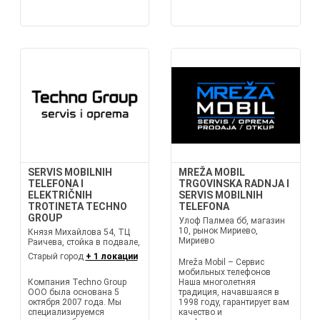
SERVIS MOBILNIH
MREŽA MOBIL
TELEFONA I
TRGOVINSKA RADNJA I
ELEKTRIČNIH
SERVIS MOBILNIH
TROTINETA TECHNO
TELEFONA
GROUP
Улоф Палмеа бб, магазин
10, рынок Мириево,
Князя Михайлова 54, ТЦ
Мириево
Раичева, стойка в подвале,
Старый город
+ 1 локации
Mreža Mobil – Сервис
мобильных телефонов
Компания Techno Group
Наша многолетняя
ООО была основана 5
традиция, начавшаяся в
октября 2007 года. Мы
1998 году, гарантирует вам
специализируемся
качество и