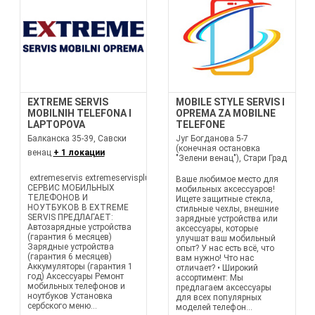
EXTREME SERVIS
MOBILE STYLE SERVIS I
MOBILNIH TELEFONA I
OPREMA ZA MOBILNE
LAPTOPOVA
TELEFONE
Балканска 35-39, Савски
Југ Богданова 5-7
(конечная остановка
венац
+ 1 локации
"Зелени венац"), Стари Град
extremeservis extremeservisplus
Ваше любимое место для
СЕРВИС МОБИЛЬНЫХ
мобильных аксессуаров!
ТЕЛЕФОНОВ И
Ищете защитные стекла,
НОУТБУКОВ В EXTREME
стильные чехлы, внешние
SERVIS ПРЕДЛАГАЕТ:
зарядные устройства или
Автозарядные устройства
аксессуары, которые
(гарантия 6 месяцев)
улучшат ваш мобильный
Зарядные устройства
опыт? У нас есть всё, что
(гарантия 6 месяцев)
вам нужно! Что нас
Аккумуляторы (гарантия 1
отличает? • Широкий
год) Аксессуары Ремонт
ассортимент: Мы
мобильных телефонов и
предлагаем аксессуары
ноутбуков Установка
для всех популярных
сербского меню...
моделей телефон...