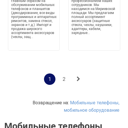
главным образом на
профессионализм наших
обслуживании мобильных
сотрудников. Мы
телефонов и планшетов
находимся на Мириевской
(декодирование, все виды
площади. Мы предлагаем
программных и аппаратных
полный ассортимент
ремонтов, замена стекол,
аксессуаров (защитные
экранов и т.д.). Импорт и
стекла, чехлы, наушники,
продажа широкого
адаптеры, кабели,
ассортимента аксессуаров
зарядные...
(чехлы, защ...
1
2
Возвращение на:
Мобильные телефоны,
мобильное оборудование
Мобильные телефоны,