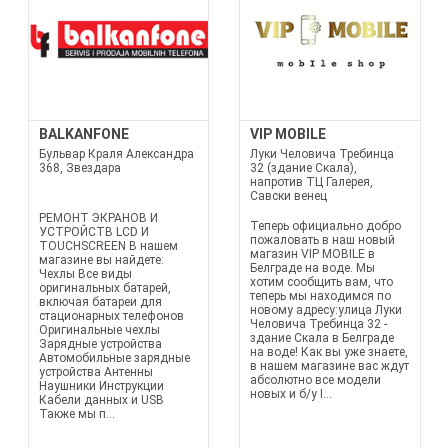
BALKANFONE
VIP MOBILE
Бульвар Краля Александра
Луки Человича Требинца
368, Звездара
32 (здание Скала),
напротив ТЦ Галерея,
Савски венец
РЕМОНТ ЭКРАНОВ И
Теперь официально добро
УСТРОЙСТВ LCD И
пожаловать в наш новый
TOUCHSCREEN В нашем
магазин VIP MOBILE в
магазине вы найдете:
Белграде на воде. Мы
Чехлы Все виды
хотим сообщить вам, что
оригинальных батарей,
теперь мы находимся по
включая батареи для
новому адресу:улица Луки
стационарных телефонов
Человича Требинца 32 -
Оригинальные чехлы
здание Скала в Белграде
Зарядные устройства
на воде! Как вы уже знаете,
Автомобильные зарядные
в нашем магазине вас ждут
устройства Антенны
абсолютно все модели
Наушники Инструкции
новых и б/у I...
Кабели данных и USB
Также мы п...