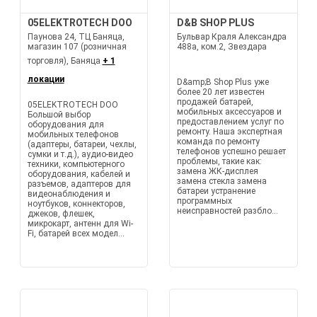
05ELEKTROTECH DOO
D&B SHOP PLUS
Паунова 24, ТЦ Баняца,
Бульвар Краля Александра
магазин 107 (розничная
488а, ком.2, Звездара
торговля), Баняца
+ 1
локации
D&amp;B Shop Plus уже
более 20 лет известен
продажей батарей,
05ELEKTROTECH DOO
мобильных аксессуаров и
Большой выбор
предоставлением услуг по
оборудования для
ремонту. Наша экспертная
мобильных телефонов
команда по ремонту
(адаптеры, батареи, чехлы,
телефонов успешно решает
сумки и т.д.), аудио-видео
проблемы, такие как:
техники, компьютерного
замена ЖК-дисплея
оборудования, кабелей и
замена стекла замена
разъемов, адаптеров для
батареи устранение
видеонаблюдения и
программных
ноутбуков, коннекторов,
неисправностей разбло...
джеков, флешек,
микрокарт, антенн для Wi-
Fi, батарей всех модел...