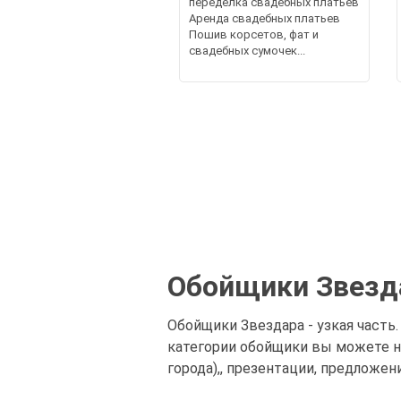
переделка свадебных платьев
Аренда свадебных платьев
Пошив корсетов, фат и
свадебных сумочек...
Обойщики Звезда
Обойщики Звездара - узкая часть.
категории обойщики вы можете н
города),, презентации, предложен