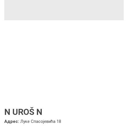
N UROŠ N
Адрес:
Луке Спасојевића 18