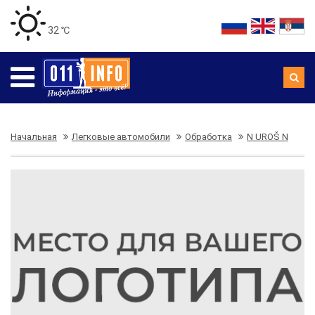
32 ℃
Начальная
Легковые автомобили
Обработка
N UROŠ N