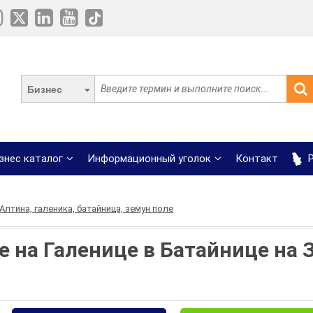
Бизнес
знес каталог
Информационный уголок
Контакт
Р
Алтина, галеника, батайница, земун поле
е на Галенице в Батайнице на 