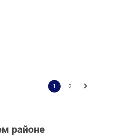
1
2
ем районе