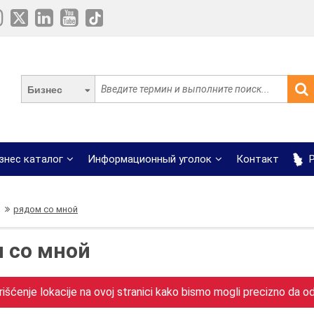
Бизнес
знес каталог
Информационный уголок
Контакт
Р
рядом со мной
 со мной
išćenje lokacije na ovoj stranici kako bismo mogli precizno da odr