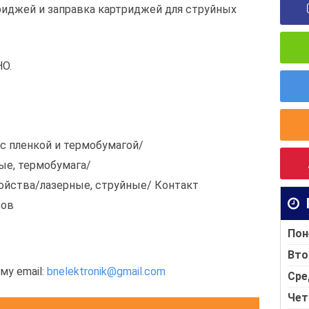
риджей и заправка картриджей для струйных
О.
с пленкой и термобумагой/
ые, термобумага/
йства/лазерные, струйные/ Контакт
ров
Пон
Вто
му email:
bnelektronik@gmail.com
Сре
Чет