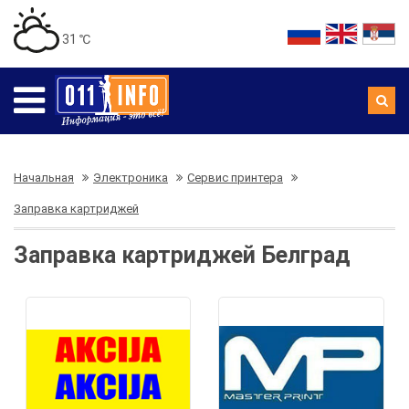
31 ℃
Начальная
Электроника
Сервис принтера
Заправка картриджей
Заправка картриджей Белград