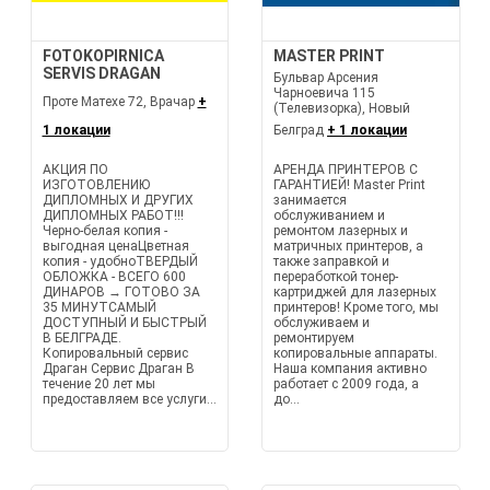
FOTOKOPIRNICA
MASTER PRINT
SERVIS DRAGAN
Бульвар Арсения
Чарноевича 115
Проте Матехе 72, Врачар
+
(Телевизорка), Новый
1 локации
Белград
+ 1 локации
АКЦИЯ ПО
АРЕНДА ПРИНТЕРОВ С
ИЗГОТОВЛЕНИЮ
ГАРАНТИЕЙ! Master Print
ДИПЛОМНЫХ И ДРУГИХ
занимается
ДИПЛОМНЫХ РАБОТ!!!
обслуживанием и
Черно-белая копия -
ремонтом лазерных и
выгодная ценаЦветная
матричных принтеров, а
копия - удобноТВЕРДЫЙ
также заправкой и
ОБЛОЖКА - ВСЕГО 600
переработкой тонер-
ДИНАРОВ → ГОТОВО ЗА
картриджей для лазерных
35 МИНУТСАМЫЙ
принтеров! Кроме того, мы
ДОСТУПНЫЙ И БЫСТРЫЙ
обслуживаем и
В БЕЛГРАДЕ.
ремонтируем
Копировальный сервис
копировальные аппараты.
Драган Сервис Драган В
Наша компания активно
течение 20 лет мы
работает с 2009 года, а
предоставляем все услуги...
до...