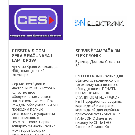
CESSERVIS.COM -
SERVIS ŠTAMPAČA BN
SERVIS RAČUNARA I
ELEKTRONIK
LAPTOPOVA
Бульвар Деспота Стефана
68а
Бульвар Краля Александра
488, помещение 48,
Звездара
BN ELEKTRONIK Сервис для
офисного, технического и
Сервис ноутбуков и
телекоммуникационного
настольных ПК Быстрое и
оборудования. ПЕЧАТЬ -
качественное
КОПИРОВАНИЕ - ПК -
обслуживание и ремонт
СКАНИРОВАНИЕ - ФАКС -
вашего компьютера. При
ИБП Переработка лазерных
каждом обслуживании мы
картриджей и заправка
проводим полную
картриджей для струйных
диагностику и устраняем
принтеров Установка АТС
все возможные
PANASONIC Выезд по
неисправности. Сервис
вызову, БЕСПЛАТНО.
аппаратной части Сервис
Сервис и Ремонт Ко...
мониторов Быстрая
диагностика Установка