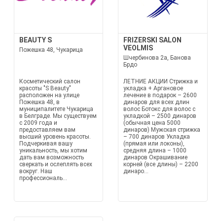
BEAUTY S
FRIZERSKI SALON
VEOLMIS
Пожешка 48, Чукарица
Шчербиновa 2a, Банова
Брдо
Косметический салон
ЛЕТНИЕ АКЦИИ Стрижка и
красоты "S Beauty"
укладка + Аргановое
расположен на улице
лечение в подарок – 2600
Пожешка 48, в
динаров для всех длин
муниципалитете Чукарица
волос Ботокс для волос с
в Белграде. Мы существуем
укладкой – 2500 динаров
с 2009 года и
(обычная цена 5000
предоставляем вам
динаров) Мужская стрижка
высший уровень красоты.
– 700 динаров Укладка
Подчеркивая вашу
(прямая или локоны),
уникальность, мы хотим
средняя длина – 1000
дать вам возможность
динаров Окрашивание
сверкать и ослеплять всех
корней (все длины) – 2200
вокруг. Наш
динаро...
профессиональ...