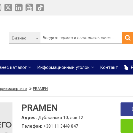
Бизнес
знес каталог
Информационный уголок
Контакт
Р
арикмахерские
PRAMEN
PRAMEN
Адрес:
Дубљанска 10, лок.12
Телефон:
+381 11 3449 847