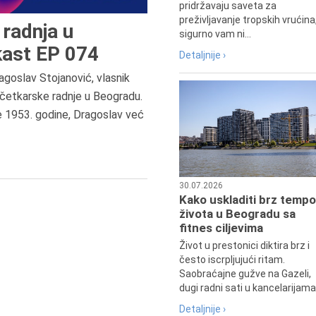
pridržavaju saveta za
preživljavanje tropskih vrućina
radnja u
sigurno vam ni...
ast EP 074
Detaljnije ›
agoslav Stojanović, vlasnik
8.8.2013.
četkarske radnje u Beogradu.
Preminuo je Dejan Kosanović,
e 1953. godine, Dragoslav već
istoričar filma, filmski reditelj,
profesor i dekan Fakulteta dram
umetnosti u Beogradu.
30.07.2026
Kako uskladiti brz tempo
života u Beogradu sa
fitnes ciljevima
Život u prestonici diktira brz i
često iscrpljujući ritam.
Saobraćajne gužve na Gazeli,
dugi radni sati u kancelarijama.
Detaljnije ›