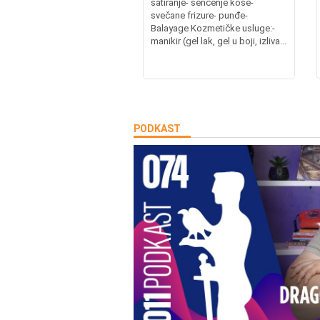
šatiranje- senčenje kose-
svečane frizure- punđe-
Balayage Kozmetičke usluge:-
manikir (gel lak, gel u boji, izliva...
PODKAST