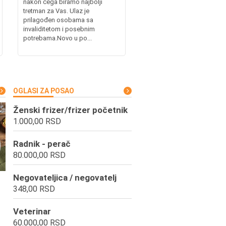
nakon čega biramo najbolji
tretman za Vas. Ulaz je
prilagođen osobama sa
invaliditetom i posebnim
potrebama.Novo u po...
OGLASI ZA POSAO
Ženski frizer/frizer početnik
1.000,00 RSD
Radnik - perač
80.000,00 RSD
Negovateljica / negovatelj
348,00 RSD
Veterinar
60.000,00 RSD