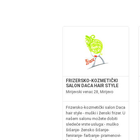
FRIZERSKO-KOZMETIČKI
SALON DACA HAIR STYLE
Mirijevski venac 28, Mirijevo
Frizersko-kozmetički salon Daca
hair style - muški i ženski frizer. U
našem salonu možete dobiti
sledeće vrste usluga:- muško
šišanje- žensko šišanje-
feniranje- farbanje- pramenovi-