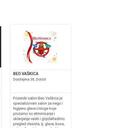
BEO VAŠKICA
Dositejeva 38, Dorćol
Frizerski salon Beo Vaškica je
specializovani salon za negu i
higijenu glave.Usluge koje
pruzamo su eliminisanje i
uklanjanje vaski i gnjidaRadimo
pregled vlasista, tj. glave, kose,