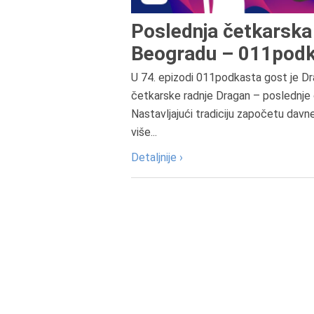
Poslednja četkarska 
Beogradu – 011podk
U 74. epizodi 011podkasta gost je Dr
četkarske radnje Dragan – poslednje 
Nastavljajući tradiciju započetu davn
više...
Detaljnije ›