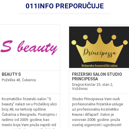
011INFO PREPORUČUJE
BEAUTY S
FRIZERSKI SALON STUDIO
PRINCIPESSA
Požeška 48, Čukarica
Dragice Končar 25, stan 2,
Voždovac
Kozmetičko frizerski salon "S
Studio Principessa Vam nudi
beauty" nalazi se u Požeškoj ulici
profesionalne frizerske usluge
broj 48, na teritoriji opštine
uz profesionalnu kozmetiku
Čukarica u Beogradu. Postojimo i
Keune i Alfaparf. Salon je
radimo od 2009. godine, kao
osnovan 2008. godine. pruža
mesto koje Vam pruža najviši vid
osećaj sigurnosti i ugodnosti!