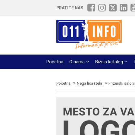
PRATITE NAS
Početna
O nama
Biznis katalog
Početna
Nega lica i tela
Frizerski saloni