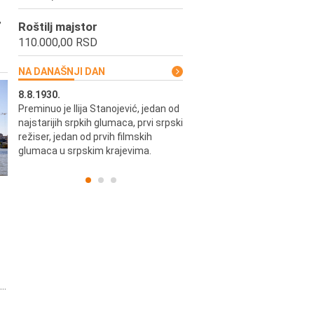
,
Roštilj majstor
110.000,00 RSD
NA DANAŠNJI DAN
8.8.1930.
8.8.1898.
Preminuo je Ilija Stanojević, jedan od
U Beogradu je rođen Pavle Biha
najstarijih srpkih glumaca, prvi srpski
književnik i izdavač.
skih
režiser, jedan od prvih filmskih
glumaca u srpskim krajevima.
..