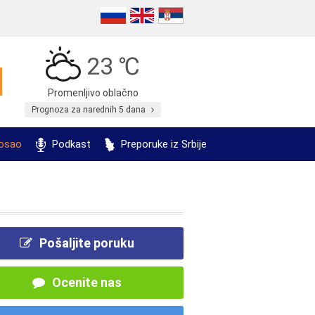
23 ℃
Promenljivo oblačno
Prognoza za narednih 5 dana
posao
Podkast
Preporuke iz Srbije
Pošaljite poruku
Ocenite nas