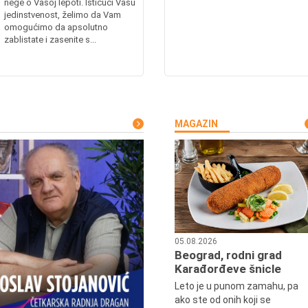
nege o Vašoj lepoti. Ističući Vašu
jedinstvenost, želimo da Vam
omogućimo da apsolutno
zablistate i zasenite s...
MAGAZIN
05.08.2026
Beograd, rodni grad
Karađorđeve šnicle
Leto je u punom zamahu, pa
ako ste od onih koji se