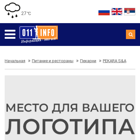
27 ℃
Начальная
Питание и рестораны
Пекарни
PEKARA S&A