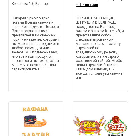
Кичевска 13, Врачар
+ 1 локации
Пекарня Зрно по зрно
ПЕРВЫЕ НАСТОЯЩИЕ
погача Всегда свежие и
ШТРУДЛИ В БЕЛГРАДЕ
горячие продукты! Пекарня
находятся на Врачаре,
Зрно по зрно погача
рядом с рынком Каленић, и
предлагает вам свежие и
представляют собой
горячие изделия, которыми
специализированный
вы можете наслаждаться в
магазин по производству
любое время дня или
штруделей по
вечера. Мы подчеркиваем,
традиционному рецепту,
что все наши продукты
который является строго
готовятся и выпекаются на
охраняемой тайной. Чтобы
месте, что позволяет нам
наши штрудели были на
гарантировать в...
100% домашними, мы
всегда используем свежие
и п...