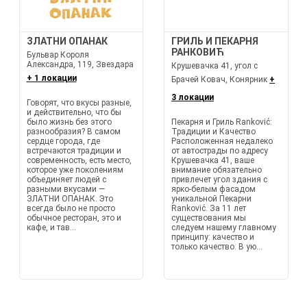
ЗЛАТНИ ОПАНАК
ГРИЛЬ И ПЕКАРНЯ
РАНКОВИЋ
Бульвар Короля
Александра, 119, Звездара
Крушевачка 41, угол с
+ 1 локации
Брачей Ковач, Конярник
+
3 локации
Говорят, что вкусы разные,
и действительно, что бы
было жизнь без этого
Пекарня и Гриль Ranković:
разнообразия? В самом
Традиции и Качество
сердце города, где
Расположенная недалеко
встречаются традиции и
от автострады по адресу
современность, есть место,
Крушевачка 41, ваше
которое уже поколениям
внимание обязательно
объединяет людей с
привлечет угол здания с
разными вкусами —
ярко-белым фасадом
ЗЛАТНИ ОПАНАК. Это
уникальной Пекарни
всегда было не просто
Ranković. За 11 лет
обычное ресторан, это и
существования мы
кафе, и тав...
следуем нашему главному
принципу: качество и
только качество. В ую...