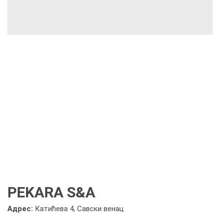
PEKARA S&A
Адрес:
Катићева 4, Савски венац