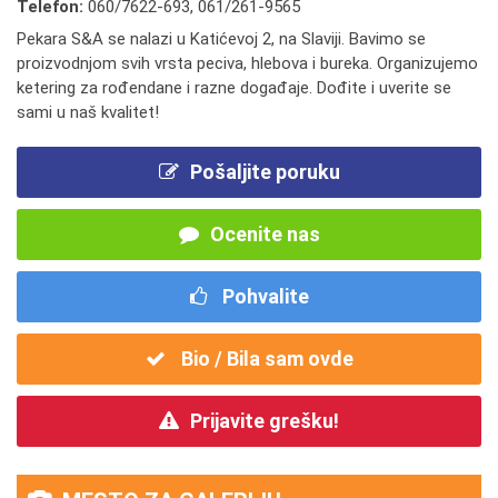
Telefon:
060/7622-693
,
061/261-9565
Pekara S&A se nalazi u Katićevoj 2, na Slaviji. Bavimo se
proizvodnjom svih vrsta peciva, hlebova i bureka. Organizujemo
ketering za rođendane i razne događaje. Dođite i uverite se
sami u naš kvalitet!
Pošaljite poruku
Ocenite nas
Pohvalite
Bio / Bila sam ovde
Prijavite grešku!