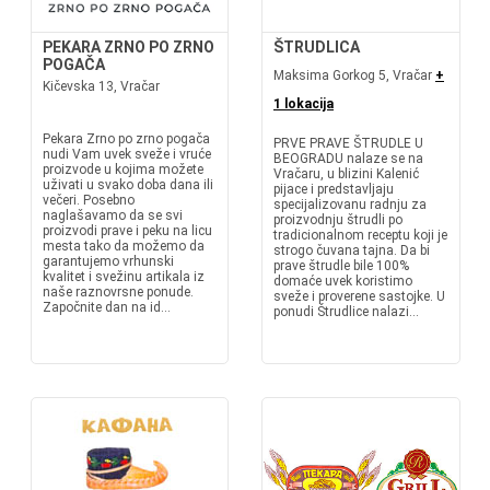
PEKARA ZRNO PO ZRNO
ŠTRUDLICA
POGAČA
Maksima Gorkog 5, Vračar
+
Kičevska 13, Vračar
1 lokacija
Pekara Zrno po zrno pogača
PRVE PRAVE ŠTRUDLE U
nudi Vam uvek sveže i vruće
BEOGRADU nalaze se na
proizvode u kojima možete
Vračaru, u blizini Kalenić
uživati u svako doba dana ili
pijace i predstavljaju
večeri. Posebno
specijalizovanu radnju za
naglašavamo da se svi
proizvodnju štrudli po
proizvodi prave i peku na licu
tradicionalnom receptu koji je
mesta tako da možemo da
strogo čuvana tajna. Da bi
garantujemo vrhunski
prave štrudle bile 100%
kvalitet i svežinu artikala iz
domaće uvek koristimo
naše raznovrsne ponude.
sveže i proverene sastojke. U
Započnite dan na id...
ponudi Štrudlice nalazi...