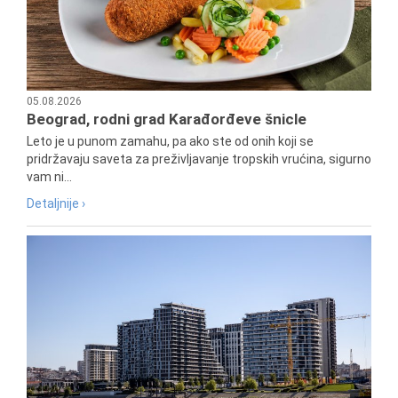
05.08.2026
Beograd, rodni grad Karađorđeve šnicle
Leto je u punom zamahu, pa ako ste od onih koji se
pridržavaju saveta za preživljavanje tropskih vrućina, sigurno
vam ni...
Detaljnije ›