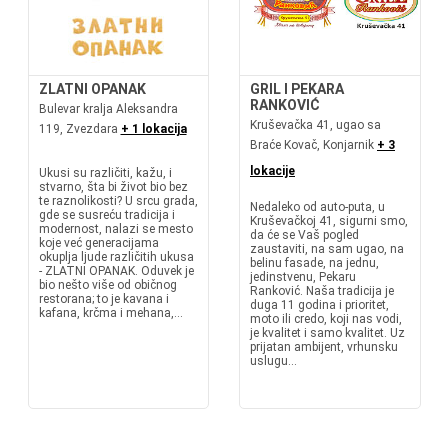
ZLATNI OPANAK
GRIL I PEKARA
RANKOVIĆ
Bulevar kralja Aleksandra
Kruševačka 41, ugao sa
119, Zvezdara
+ 1 lokacija
Braće Kovač, Konjarnik
+ 3
lokacije
Ukusi su različiti, kažu, i
stvarno, šta bi život bio bez
te raznolikosti? U srcu grada,
Nedaleko od auto-puta, u
gde se susreću tradicija i
Kruševačkoj 41, sigurni smo,
modernost, nalazi se mesto
da će se Vaš pogled
koje već generacijama
zaustaviti, na sam ugao, na
okuplja ljude različitih ukusa
belinu fasade, na jednu,
- ZLATNI OPANAK. Oduvek je
jedinstvenu, Pekaru
bio nešto više od običnog
Ranković. Naša tradicija je
restorana; to je kavana i
duga 11 godina i prioritet,
kafana, krčma i mehana,...
moto ili credo, koji nas vodi,
je kvalitet i samo kvalitet. Uz
prijatan ambijent, vrhunsku
uslugu...