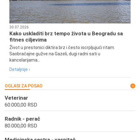
30.07.2026
Kako uskladiti brz tempo života u Beogradu sa
fitnes ciljevima
Život u prestonici diktira brz i često iscrpljujući ritam.
Saobraćajne gužve na Gazeli, dugi radni sati u
kancelarijama...
Detaljnije ›
OGLASI ZA POSAO
Veterinar
60.000,00 RSD
Radnik - perač
80.000,00 RSD
Medicinska sestra - vaspitač