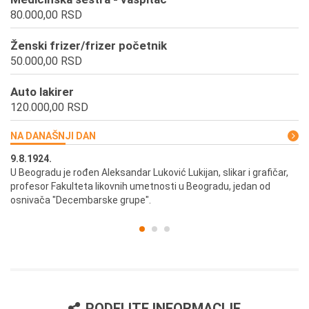
80.000,00 RSD
Ženski frizer/frizer početnik
50.000,00 RSD
Auto lakirer
120.000,00 RSD
NA DANAŠNJI DAN
9.8.1924.
9.
U Beogradu je rođen Aleksandar Luković Lukijan, slikar i grafičar,
Pr
profesor Fakulteta likovnih umetnosti u Beogradu, jedan od
a,
osnivača "Decembarske grupe".
PODELITE INFORMACIJE