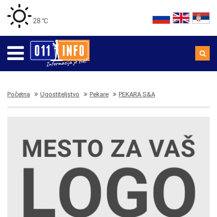
28 ℃
Početna
Ugostiteljstvo
Pekare
PEKARA S&A