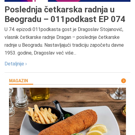
Poslednja četkarska radnja u
Beogradu – 011podkast EP 074
U 74. epizodi 011podkasta gost je Dragoslav Stojanović,
vlasnik četkarske radnje Dragan – poslednje četkarske
radnje u Beogradu. Nastavljajući tradiciju započetu davne
1953. godine, Dragoslav već više...
Detaljnije ›
MAGAZIN