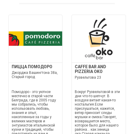
ПИЦЦА ПОМОДОРО
CAFFE BAR AND
PIZZERIA OKO
Джорджа Вашингтона 38а,
Старый город
Рузвельтова 23
Помодоро - это уютное
Вокруг Рузвельтовой в эти
местечко в старой части
дни что-то шепчут. В
Белграда, где в 2005 году
воздухе витает какая-то
мы собрались, чтобы
ностальгия.Если
использовать любовь,
прислушаться, кажется,
знания и опыт,
ветер приносит следы
накопленные за годы у
музыки и смеха.Говорят,
великих мастеров и
возвращается место,
энтузиастов итальянской
которое было для нашего
кухни и традиций, чтобы
района... как зеница
представить их вам в
ока.Старая команда