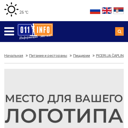
26 ℃
Начальная
Питание и рестораны
Пиццерии
PICERIJA ČAPLIN