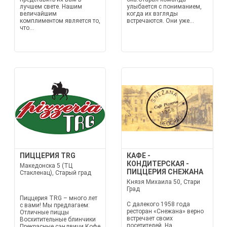
лучшем свете. Нашим
улыбается с пониманием,
величайшим
когда их взгляды
комплиментом является то,
встречаются. Они уже...
что...
ПИЦЦЕРИЯ TRG
КАФЕ -
КОНДИТЕРСКАЯ -
Македонска 5 (ТЦ
ПИЦЦЕРИЯ СНЕЖАНА
Стакленац), Старый град
Князя Михаила 50, Стари
Град
Пиццерия TRG – много лет
С далекого 1958 года
с вами! Мы предлагаем:
ресторан «Снежана» верно
Отличные пиццы
встречает своих
Восхитительные блинчики
посетителей. На
Прекрасные сэндвичи Кофе