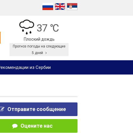
37 ℃
Плоский дождь
Прогноз погоды на следующие
5 дней
екомендации из Сербии
Отправите сообщение
Оцените нас