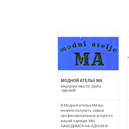
МОДНОЙ АТЕЛЬЕ MA
Мештровичева 50, Браће
Јерковић
В Модной ателье MA вы
можете получить самые
профессиональные услуги по
вашей одежде. МЫ
НАХОДИМСЯ НА ОДНОМ И