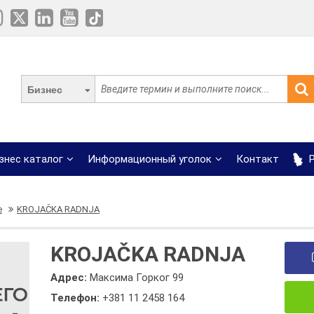
Бизнес
знес каталог
Информационный уголок
Контакт
Р
е
KROJAČKA RADNJA
KROJAČKA RADNJA
Адрес:
Максима Горког 99
Телефон:
+381 11 2458 164