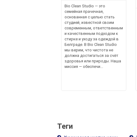
Bio Clean Studio — это
семейная прачечная,
основанная с целью стать
студией, известной своим
современным, ответственным
и качественным подходом к
стирке и уходу за одеждой в
Белграде. В Bio Clean Studio
мы верим, что чистота не
должна достигаться за счёт
здоровья или природы. Наша
миссия — обеспечи...
Теги