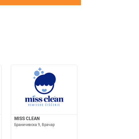
И
MISS CLEAN
Браничевска 9, Врачар