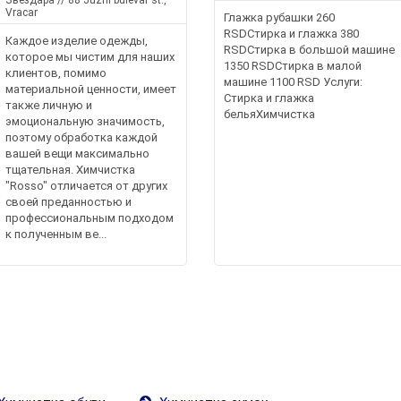
Звездара // 88 Juzni bulevar st.,
Vracar
Глажка рубашки 260
RSDСтирка и глажка 380
Каждое изделие одежды,
RSDСтирка в большой машине
которое мы чистим для наших
1350 RSDСтирка в малой
клиентов, помимо
машине 1100 RSD Услуги:
материальной ценности, имеет
Стирка и глажка
также личную и
бельяХимчистка
эмоциональную значимость,
поэтому обработка каждой
вашей вещи максимально
тщательная. Химчистка
"Rosso" отличается от других
своей преданностью и
профессиональным подходом
к полученным ве...