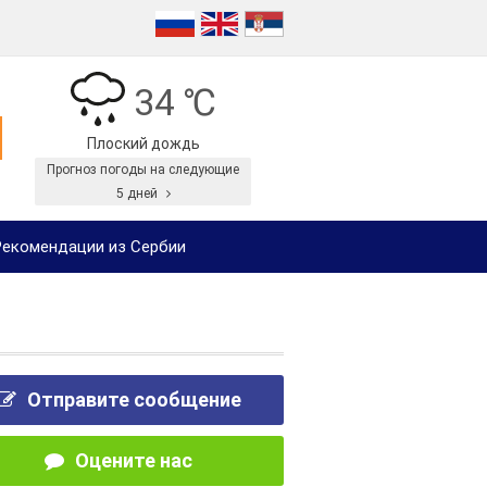
34 ℃
Плоский дождь
Прогноз погоды на следующие
5 дней
екомендации из Сербии
Отправите сообщение
Оцените нас