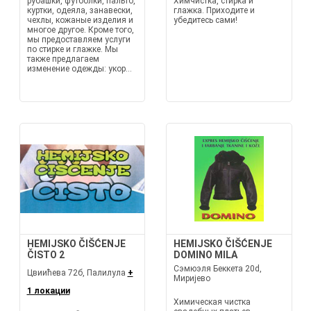
рубашки, футболки, пальто,
Химчистка, стирка и
куртки, одеяла, занавески,
глажка. Приходите и
чехлы, кожаные изделия и
убедитесь сами!
многое другое. Кроме того,
мы предоставляем услуги
по стирке и глажке. Мы
также предлагаем
изменение одежды: укор...
HEMIJSKO ČIŠĆENJE
HEMIJSKO ČIŠĆENJE
ČISTO 2
DOMINO MILA
Сэмюэля Беккета 20d,
Цвиићева 72б, Палилула
+
Миријево
1 локации
Химическая чистка