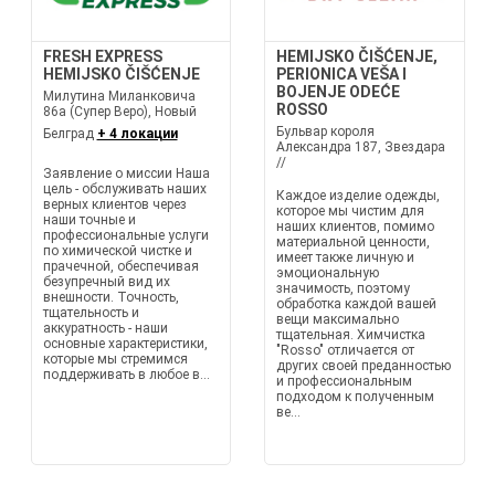
FRESH EXPRESS
HEMIJSKO ČIŠĆENJE,
HEMIJSKO ČIŠĆENJE
PERIONICA VEŠA I
BOJENJE ODEĆE
Милутина Миланковича
ROSSO
86а (Супер Веро), Новый
Бульвар короля
Белград
+ 4 локации
Александра 187, Звездара
//
Заявление о миссии Наша
цель - обслуживать наших
Каждое изделие одежды,
верных клиентов через
которое мы чистим для
наши точные и
наших клиентов, помимо
профессиональные услуги
материальной ценности,
по химической чистке и
имеет также личную и
прачечной, обеспечивая
эмоциональную
безупречный вид их
значимость, поэтому
внешности. Точность,
обработка каждой вашей
тщательность и
вещи максимально
аккуратность - наши
тщательная. Химчистка
основные характеристики,
"Rosso" отличается от
которые мы стремимся
других своей преданностью
поддерживать в любое в...
и профессиональным
подходом к полученным
ве...