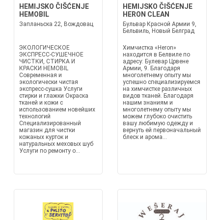
HEMIJSKO ČIŠĆENJE
HEMIJSKO ČIŠĆENJE
HEMOBIL
HERON CLEAN
Запланьска 22, Вождовац
Бульвар Красной Армии 9,
Бельвиль, Новый Белград
ЭКОЛОГИЧЕСКОЕ
Химчистка «Heron»
ЭКСПРЕСС-СУШЕЧНОЕ
находится в Белвиле по
ЧИСТКИ, СТИРКА И
адресу: Булевар Црвене
КРАСКИ HEMOBIL
Армии, 9. Благодаря
Современная и
многолетнему опыту мы
экологически чистая
успешно специализируемся
экспресс-сушка Услуги
на химчистке различных
стирки и глажки Окраска
видов тканей. Благодаря
тканей и кожи с
нашим знаниям и
использованием новейших
многолетнему опыту мы
технологий
можем глубоко очистить
Специализированный
вашу любимую одежду и
магазин для чистки
вернуть ей первоначальный
кожаных курток и
блеск и арома...
натуральных меховых шуб
Услуги по ремонту о...