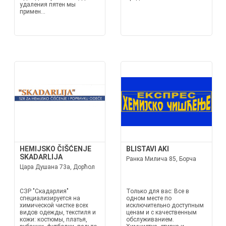
удаления пятен мы
примен...
HEMIJSKO ČIŠĆENJE
BLISTAVI AKI
SKADARLIJA
Ранка Милича 85, Борча
Цара Душана 73а, Дорћол
СЗР "Скадарлия"
Только для вас: Все в
специализируется на
одном месте по
химической чистке всех
исключительно доступным
видов одежды, текстиля и
ценам и с качественным
кожи: костюмы, платья,
обслуживанием.