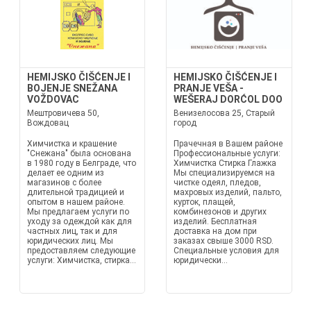
HEMIJSKO ČIŠĆENJE I
HEMIJSKO ČIŠĆENJE I
BOJENJE SNEŽANA
PRANJE VEŠA -
VOŽDOVAC
WEŠERAJ DORĆOL DOO
Мештровичева 50,
Венизелосова 25, Старый
Вождовац
город
Химчистка и крашение
Прачечная в Вашем районе
"Снежана" была основана
Профессиональные услуги:
в 1980 году в Белграде, что
Химчистка Стирка Глажка
делает ее одним из
Мы специализируемся на
магазинов с более
чистке одеял, пледов,
длительной традицией и
махровых изделий, пальто,
опытом в нашем районе.
курток, плащей,
Мы предлагаем услуги по
комбинезонов и других
уходу за одеждой как для
изделий. Бесплатная
частных лиц, так и для
доставка на дом при
юридических лиц. Мы
заказах свыше 3000 RSD.
предоставляем следующие
Специальные условия для
услуги: Химчистка, стирка...
юридически...