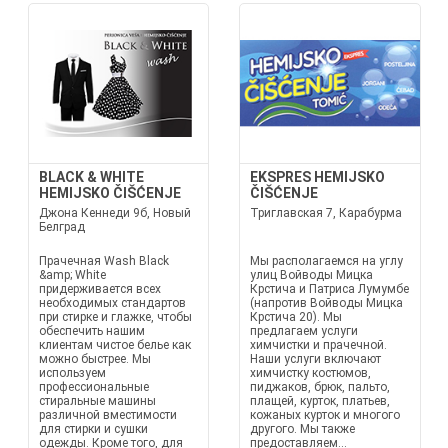
BLACK & WHITE
EKSPRES HEMIJSKO
HEMIJSKO ČIŠĆENJE
ČIŠĆENJE
Джона Кеннеди 9б, Новый
Триглавская 7, Карабурма
Белград
Прачечная Wash Black
Мы располагаемся на углу
&amp; White
улиц Войводы Мицка
придерживается всех
Крстича и Патриса Лумумбе
необходимых стандартов
(напротив Войводы Мицка
при стирке и глажке, чтобы
Крстича 20). Мы
обеспечить нашим
предлагаем услуги
клиентам чистое белье как
химчистки и прачечной.
можно быстрее. Мы
Наши услуги включают
используем
химчистку костюмов,
профессиональные
пиджаков, брюк, пальто,
стиральные машины
плащей, курток, платьев,
различной вместимости
кожаных курток и многого
для стирки и сушки
другого. Мы также
одежды. Кроме того, для
предоставляем...