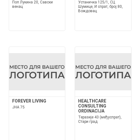
Поп Лукина 20, Савски
Устаничка 125/1, СЦ
венац
Шумице, И спрат, број 80,
Вождовац
FOREVER LIVING
HEALTHCARE
CONSULTING
ЈНА 75
ORDINACIJA
Теразије 43 (међуспрат),
Стари град