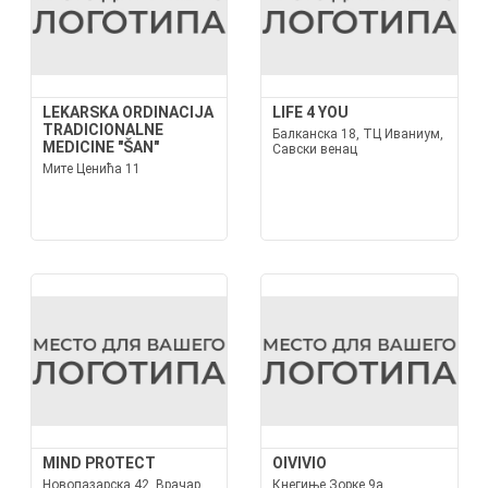
LEKARSKA ORDINACIJA
LIFE 4 YOU
TRADICIONALNE
Балканска 18, ТЦ Иваниум,
MEDICINE "ŠAN"
Савски венац
Мите Ценића 11
MIND PROTECT
OIVIVIO
Новопазарска 42, Врачар
Кнегиње Зорке 9а