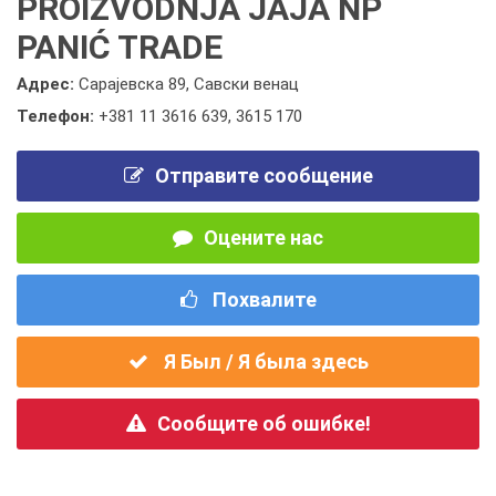
PROIZVODNJA JAJA NP
PANIĆ TRADE
Адрес:
Сарајевска 89, Савски венац
Телефон:
+381 11 3616 639
,
3615 170
Отправите сообщение
Оцените нас
Похвалите
Я Был / Я была здесь
Сообщите об ошибке!