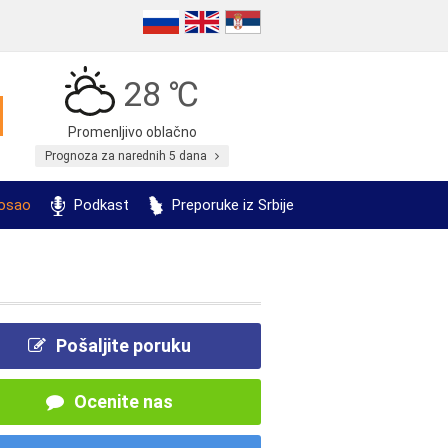
28 ℃
Promenljivo oblačno
Prognoza za narednih 5 dana
posao
Podkast
Preporuke iz Srbije
Pošaljite poruku
Ocenite nas