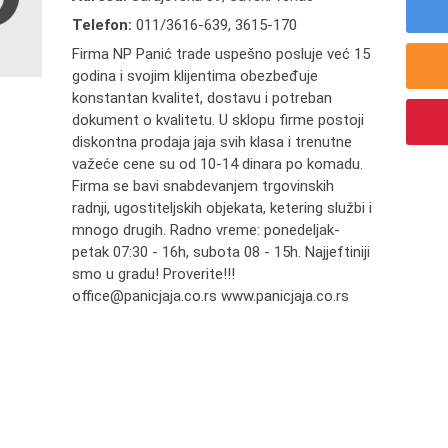
Telefon:
011/3616-639
,
3615-170
Firma NP Panić trade uspešno posluje već 15
godina i svojim klijentima obezbeđuje
konstantan kvalitet, dostavu i potreban
dokument o kvalitetu. U sklopu firme postoji
diskontna prodaja jaja svih klasa i trenutne
važeće cene su od 10-14 dinara po komadu.
Firma se bavi snabdevanjem trgovinskih
radnji, ugostiteljskih objekata, ketering službi i
mnogo drugih. Radno vreme: ponedeljak-
petak 07:30 - 16h, subota 08 - 15h. Najjeftiniji
smo u gradu! Proverite!!!
office@panicjaja.co.rs www.panicjaja.co.rs