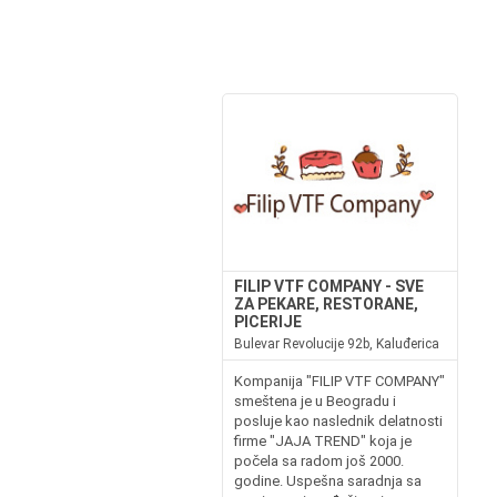
FILIP VTF COMPANY - SVE
ZA PEKARE, RESTORANE,
PICERIJE
Bulevar Revolucije 92b, Kaluđerica
Kompanija "FILIP VTF COMPANY"
smeštena je u Beogradu i
posluje kao naslednik delatnosti
firme "JAJA TREND" koja je
počela sa radom još 2000.
godine. Uspešna saradnja sa