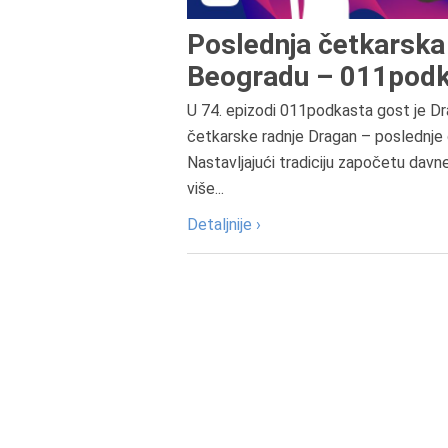
Poslednja četkarska 
Beogradu – 011podk
U 74. epizodi 011podkasta gost je Dr
četkarske radnje Dragan – poslednje 
Nastavljajući tradiciju započetu davn
više...
Detaljnije ›