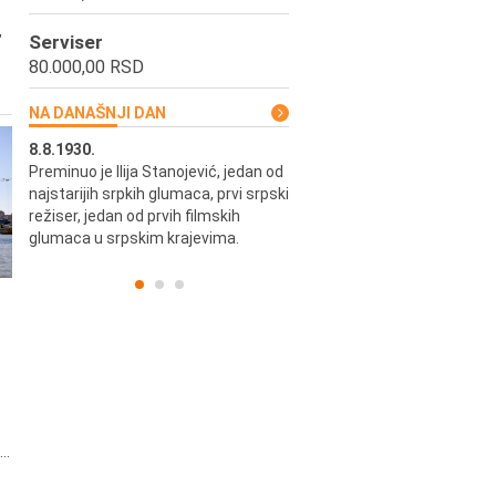
,
Serviser
80.000,00 RSD
NA DANAŠNJI DAN
8.8.1930.
8.8.1898.
Preminuo je Ilija Stanojević, jedan od
U Beogradu je rođen Pavle Biha
najstarijih srpkih glumaca, prvi srpski
književnik i izdavač.
skih
režiser, jedan od prvih filmskih
glumaca u srpskim krajevima.
..