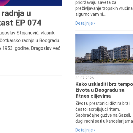
pridržavaju saveta za
preživljavanje tropskih vrućina
radnja u
sigurno vam ni...
ast EP 074
Detaljnije ›
agoslav Stojanović, vlasnik
8.8.2013.
četkarske radnje u Beogradu.
Preminuo je Dejan Kosanović,
e 1953. godine, Dragoslav već
istoričar filma, filmski reditelj,
profesor i dekan Fakulteta dram
umetnosti u Beogradu.
30.07.2026
Kako uskladiti brz tempo
života u Beogradu sa
fitnes ciljevima
Život u prestonici diktira brz i
često iscrpljujući ritam.
Saobraćajne gužve na Gazeli,
dugi radni sati u kancelarijama.
Detaljnije ›