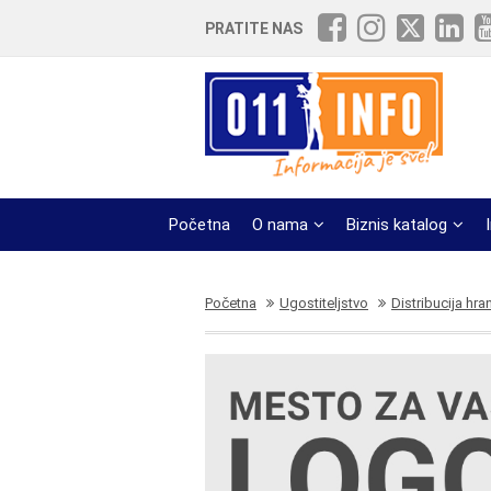
PRATITE NAS
Početna
O nama
Biznis katalog
Početna
Ugostiteljstvo
Distribucija hra