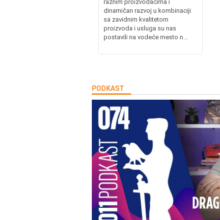
raznim proizvođačima i
dinamičan razvoj u kombinaciji
sa zavidnim kvalitetom
proizvoda i usluga su nas
postavili na vodeće mesto n...
PODKAST