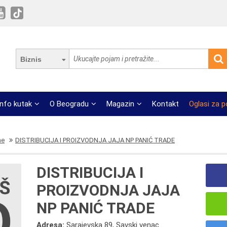
Biznis
Info kutak
O Beogradu
Magazin
Kontakt
Oglasi za 
ne
DISTRIBUCIJA I PROIZVODNJA JAJA NP PANIĆ TRADE
DISTRIBUCIJA I
PROIZVODNJA JAJA
NP PANIĆ TRADE
Adresa:
Sarajevska 89, Savski venac