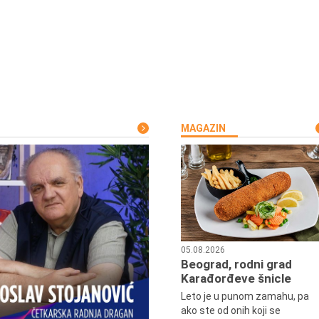
MAGAZIN
05.08.2026
Beograd, rodni grad
Karađorđeve šnicle
Leto je u punom zamahu, pa
ako ste od onih koji se