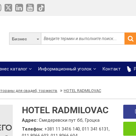
Бизнес
знес каталог
Информационный уголок
Контакт
Р
стораны для свадеб, торжеств
HOTEL RADMILOVAC
HOTEL RADMILOVAC
Адрес:
Смедеревски пут бб, Гроцка
Телефон:
+381 11 3416 140
,
011 341 6131
,
011 8066 603
,
011 8066 604