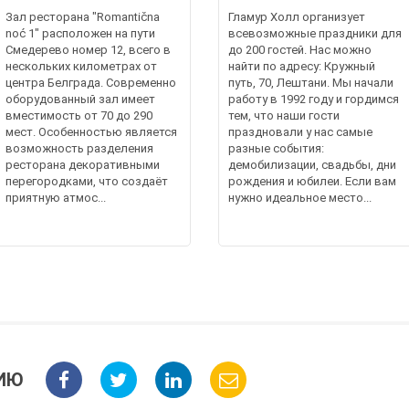
Зал ресторана "Romantična
Гламур Холл организует
noć 1" расположен на пути
всевозможные праздники для
Смедерево номер 12, всего в
до 200 гостей. Нас можно
нескольких километрах от
найти по адресу: Кружный
центра Белграда. Современно
путь, 70, Лештани. Мы начали
оборудованный зал имеет
работу в 1992 году и гордимся
вместимость от 70 до 290
тем, что наши гости
мест. Особенностью является
праздновали у нас самые
возможность разделения
разные события:
ресторана декоративными
демобилизации, свадьбы, дни
перегородками, что создаёт
рождения и юбилеи. Если вам
приятную атмос...
нужно идеальное место...
ИЮ