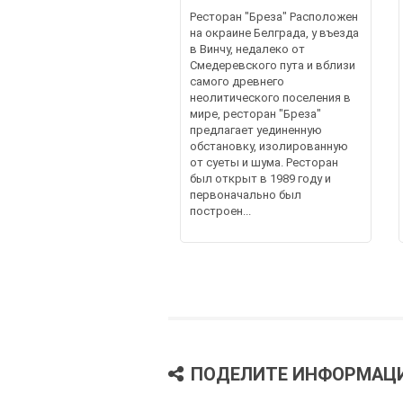
Ресторан "Бреза" Расположен
на окраине Белграда, у въезда
в Винчу, недалеко от
Смедеревского пута и вблизи
самого древнего
неолитического поселения в
мире, ресторан "Бреза"
предлагает уединенную
обстановку, изолированную
от суеты и шума. Ресторан
был открыт в 1989 году и
первоначально был
построен...
ПОДЕЛИТЕ ИНФОРМАЦ