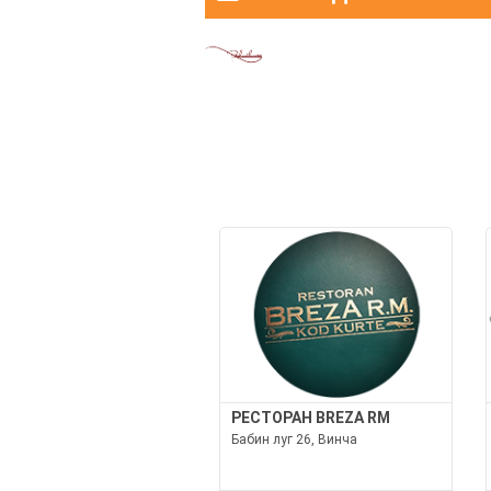
РЕСТОРАН BREZA RM
Бабин луг 26, Винча