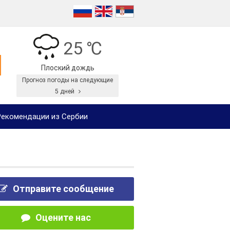
25 ℃
Плоский дождь
Прогноз погоды на следующие
5 дней
екомендации из Сербии
Отправите сообщение
Оцените нас