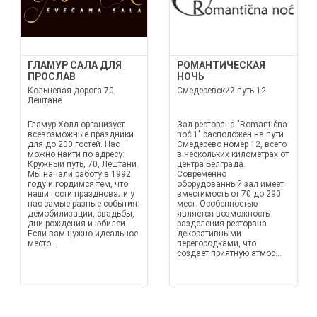
ГЛАМУР САЛА ДЛЯ
РОМАНТИЧЕСКАЯ
ПРОСЛАВ
НОЧЬ
Кольцевая дорога 70,
Смедеревский путь 12
Лештане
Гламур Холл организует
Зал ресторана "Romantična
всевозможные праздники
noć 1" расположен на пути
для до 200 гостей. Нас
Смедерево номер 12, всего
можно найти по адресу:
в нескольких километрах от
Кружный путь, 70, Лештани.
центра Белграда.
Мы начали работу в 1992
Современно
году и гордимся тем, что
оборудованный зал имеет
наши гости праздновали у
вместимость от 70 до 290
нас самые разные события:
мест. Особенностью
демобилизации, свадьбы,
является возможность
дни рождения и юбилеи.
разделения ресторана
Если вам нужно идеальное
декоративными
место...
перегородками, что
создаёт приятную атмос...