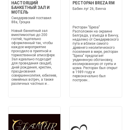
НАСТОЯЩИЙ
РЕСТОРАН BREZA RM
БАНКЕТНЫЙ ЗАЛ И
Бабин луг 26, Винча
МОТЕЛЬ
Смедеревский поставил
88а, Гроцка
Ресторан "Бреза"
Новый банкетный зал
Расположен на окраине
вместимостью до 200
Белграда, у въезда в Винчу,
гостей, тщательно
недалеко от Смедеревского
оформленный так, чтобы
пута и вблизи самого
каждое мероприятие
древнего неолитического
проходило в приятной и
поселения в мире, ресторан
торжественной атмосфере.
"Бреза" предлагает
Зал идеально подходит
уединенную обстановку,
для проведения свадеб,
изолированную от суеты и
дней рождения, крестин,
шума. Ресторан был открыт
празднования
в 1989 году и
совершеннолетия, юбилеев,
первоначально был
семейных встреч, а также
построен...
различных частных и...