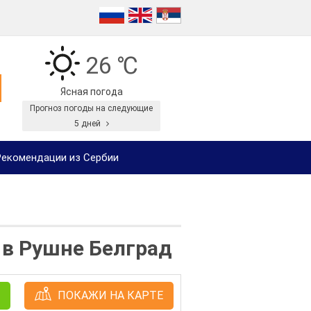
26 ℃
Ясная погода
Прогноз погоды на следующие
5 дней
екомендации из Сербии
 в Рушне Белград
ПОКАЖИ НА КАРТЕ