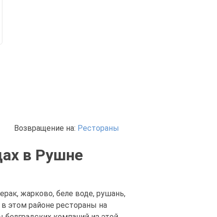
Возвращение на:
Рестораны
дах в Рушне
рак, жарково, беле воде, рушань,
в этом районе рестораны на
ы белградских компаний из этой