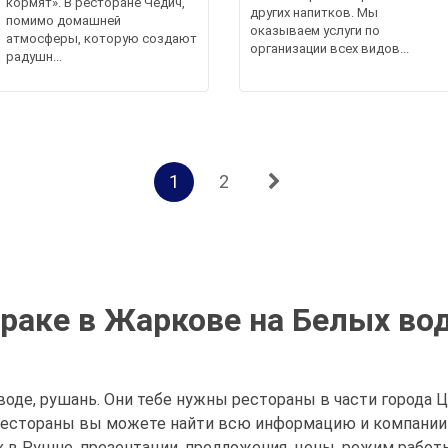
кормят». В ресторане Чедич,
других напитков. Мы
помимо домашней
оказываем услуги по
атмосферы, которую создают
организации всех видов...
радушн...
1
2
раке в Жаркове на Белых во
оде, рушань. Они тебе нужны рестораны в части города Це
 рестораны вы можете найти всю информацию и компании 
 в Рушне, презентации, предложения, цены, режим работ