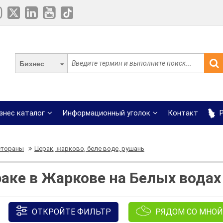
Бизнес
знес каталог
Информационный уголок
Контакт
Р
стораны
Церак, жарково, беле воде, рушань
аке в Жаркове на Белых водах
ОТКРОЙТЕ ФИЛЬТР
РЯДОМ СО МНОЙ