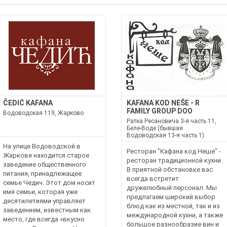
ČEDIĆ KAFANA
KAFANA KOD NEŠE - R
FAMILY GROUP DOO
Водоводская 119, Жарково
Ратка Ресановича 3-я часть 11,
Беле-Воде (бывшая
Водоводская 13-я часть 1)
На улице Водоводской в
Ресторан "Кафана код Неше" -
Жаркове находится старое
ресторан традиционной кухни.
заведение общественного
В приятной обстановке вас
питания, принадлежащее
всегда встретит
семье Чедич. Этот дом носит
дружелюбный персонал. Мы
имя семьи, которая уже
предлагаем широкий выбор
десятилетиями управляет
блюд как из местной, так и из
заведением, известным как
международной кухни, а также
место, где всегда «вкусно
большое разнообразие вин и