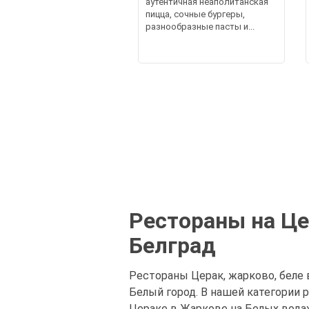
аутентичная неаполитанская
пицца, сочные бургеры,
разнообразные пасты и...
Рестораны на Це
Белград
Рестораны Церак, жарково, беле в
Белый город. В нашей категории
Цераке в Жаркове на Белых водах