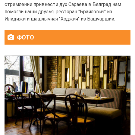
стремлении привнести дух Сараева в Белград нам
помогли наши друзья, ресторан "Брайлович" из
Илидижи и шашлычная "Ходжич" из Башчаршии.
ФОТО