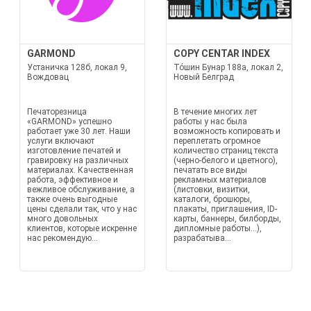
GARMOND
COPY CENTAR INDEX
Устаничка 128б, локал 9,
То́шин Бунар 188a, локал 2,
Вождовац
Новый Белград
Печаторезница
В течение многих лет
«GARMOND» успешно
работы у нас была
работает уже 30 лет. Наши
возможность копировать и
услуги включают
переплетать огромное
изготовление печатей и
количество страниц текста
гравировку на различных
(черно-белого и цветного),
материалах. Качественная
печатать все виды
работа, эффективное и
рекламных материалов
вежливое обслуживание, а
(листовки, визитки,
также очень выгодные
каталоги, брошюры,
цены сделали так, что у нас
плакаты, приглашения, ID-
много довольных
карты, баннеры, билборды,
клиентов, которые искренне
дипломные работы...),
нас рекомендую...
разрабатыва...