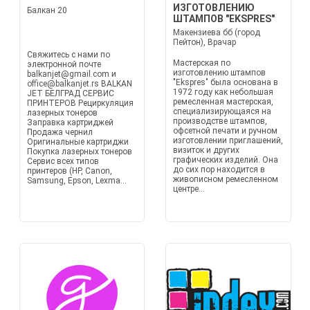
ИЗГОТОВЛЕНИЮ
Балкан 20
ШТАМПОВ "EKSPRES"
Макензиева бб (город
Пейтон), Врачар
Свяжитесь с нами по
Мастерская по
электронной почте
изготовлению штампов
balkanjet@gmail.com и
"Ekspres" была основана в
office@balkanjet.rs BALKAN
1972 году как небольшая
JET БЕЛГРАД СЕРВИС
ремесленная мастерская,
ПРИНТЕРОВ Рециркуляция
специализирующаяся на
лазерных тонеров
производстве штампов,
Заправка картриджей
офсетной печати и ручном
Продажа чернил
изготовлении приглашений,
Оригинальные картриджи
визиток и других
Покупка лазерных тонеров
графических изделий. Она
Сервис всех типов
до сих пор находится в
принтеров (HP, Canon,
живописном ремесленном
Samsung, Epson, Lexma...
центре...