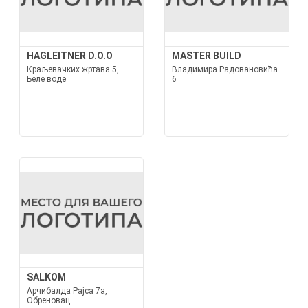
HAGLEITNER D.O.O
MASTER BUILD
Краљевачких жртава 5,
Владимира Радовановића
Беле воде
6
SALKOM
Арчибалда Рајса 7а,
Обреновац