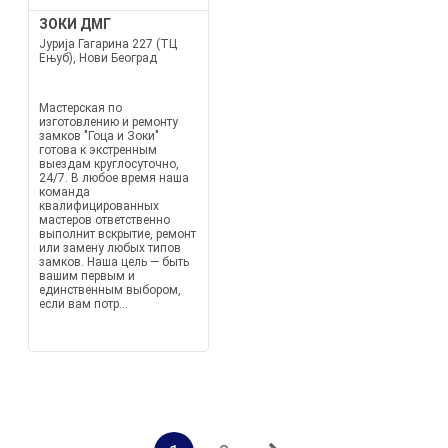
ЗОКИ ДМГ
Јурија Гагарина 227 (ТЦ
Ењуб), Нови Београд
Мастерская по
изготовлению и ремонту
замков "Гоца и Зоки"
готова к экстренным
выездам круглосуточно,
24/7. В любое время наша
команда
квалифицированных
мастеров ответственно
выполнит вскрытие, ремонт
или замену любых типов
замков. Наша цель — быть
вашим первым и
единственным выбором,
если вам потр...