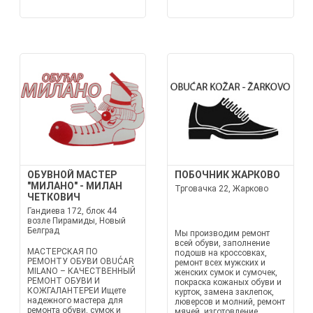
ОБУВНОЙ МАСТЕР
ПОБОЧНИК ЖАРКОВО
"МИЛАНО" - МИЛАН
Трговачка 22, Жарково
ЧЕТКОВИЧ
Гандиева 172, блок 44
возле Пирамиды, Новый
Белград
Мы производим ремонт
всей обуви, заполнение
МАСТЕРСКАЯ ПО
подошв на кроссовках,
РЕМОНТУ ОБУВИ OBUĆAR
ремонт всех мужских и
MILANO – КАЧЕСТВЕННЫЙ
женских сумок и сумочек,
РЕМОНТ ОБУВИ И
покраска кожаных обуви и
КОЖГАЛАНТЕРЕИ Ищете
курток, замена заклепок,
надежного мастера для
люверсов и молний, ремонт
ремонта обуви, сумок и
мячей, изготовление