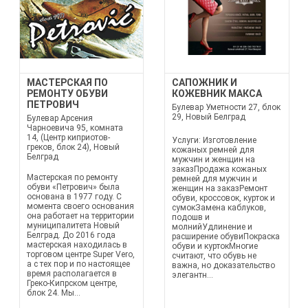
МАСТЕРСКАЯ ПО
САПОЖНИК И
РЕМОНТУ ОБУВИ
КОЖЕВНИК МАКСА
ПЕТРОВИЧ
Булевар Уметности 27, блок
29, Новый Белград
Булевар Арсения
Чарноевича 95, комната
14, (Центр киприотов-
Услуги: Изготовление
греков, блок 24), Новый
кожаных ремней для
Белград
мужчин и женщин на
заказПродажа кожаных
Мастерская по ремонту
ремней для мужчин и
обуви «Петрович» была
женщин на заказРемонт
основана в 1977 году. С
обуви, кроссовок, курток и
момента своего основания
сумокЗамена каблуков,
она работает на территории
подошв и
муниципалитета Новый
молнийУдлинение и
Белград. До 2016 года
расширение обувиПокраска
мастерская находилась в
обуви и куртокМногие
торговом центре Super Vero,
считают, что обувь не
а с тех пор и по настоящее
важна, но доказательство
время располагается в
элегантн...
Греко-Кипрском центре,
блок 24. Мы...