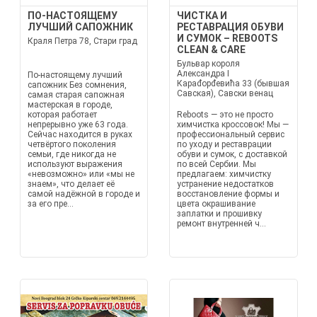
ПО-НАСТОЯЩЕМУ
ЧИСТКА И
ЛУЧШИЙ САПОЖНИК
РЕСТАВРАЦИЯ ОБУВИ
И СУМОК – REBOOTS
Краля Петра 78, Стари град
CLEAN & CARE
Бульвар короля
Александра I
По-настоящему лучший
Караđорđeвића 33 (бывшая
сапожник Без сомнения,
Савская), Савски венац
самая старая сапожная
мастерская в городе,
которая работает
Reboots — это не просто
непрерывно уже 63 года.
химчистка кроссовок! Мы —
Сейчас находится в руках
профессиональный сервис
четвёртого поколения
по уходу и реставрации
семьи, где никогда не
обуви и сумок, с доставкой
используют выражения
по всей Сербии. Мы
«невозможно» или «мы не
предлагаем: химчистку
знаем», что делает её
устранение недостатков
самой надёжной в городе и
восстановление формы и
за его пре...
цвета окрашивание
заплатки и прошивку
ремонт внутренней ч...