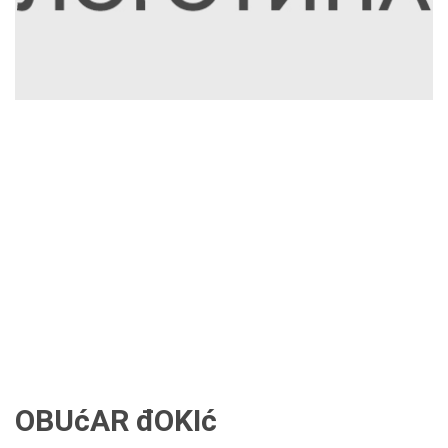
OBUćAR đOKIć