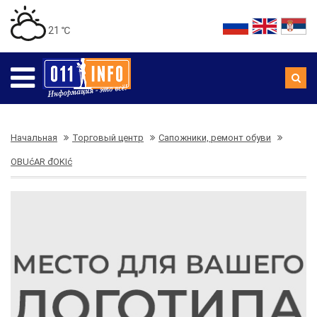
21 ℃
Начальная
Торговый центр
Сапожники, ремонт обуви
OBUćAR đOKIć