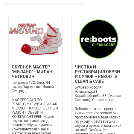
ОБУВНОЙ МАСТЕР
ЧИСТКА И
"МИЛАНО" - МИЛАН
РЕСТАВРАЦИЯ ОБУВИ
ЧЕТКОВИЧ
И СУМОК – REBOOTS
CLEAN & CARE
Гандиева 172, блок 44
возле Пирамиды, Новый
Бульвар короля
Белград
Александра I
Караđорđeвића 33 (бывшая
МАСТЕРСКАЯ ПО
Савская), Савски венац
РЕМОНТУ ОБУВИ OBUĆAR
MILANO – КАЧЕСТВЕННЫЙ
Reboots — это не просто
РЕМОНТ ОБУВИ И
химчистка кроссовок! Мы —
КОЖГАЛАНТЕРЕИ Ищете
профессиональный сервис
надежного мастера для
по уходу и реставрации
ремонта обуви, сумок и
обуви и сумок, с доставкой
кожгалантереи? Наша
по всей Сербии. Мы
мастерская предлагает