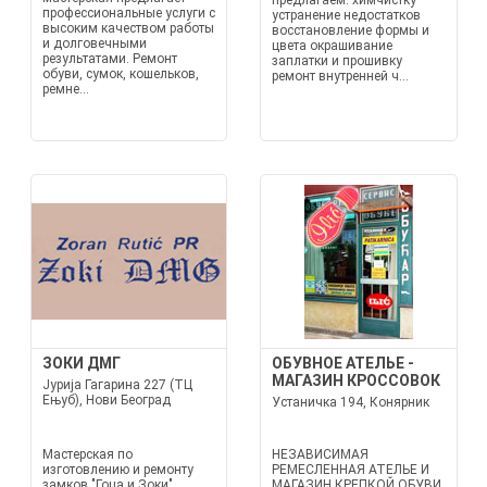
предлагаем: химчистку
профессиональные услуги с
устранение недостатков
высоким качеством работы
восстановление формы и
и долговечными
цвета окрашивание
результатами. Ремонт
заплатки и прошивку
обуви, сумок, кошельков,
ремонт внутренней ч...
ремне...
ЗОКИ ДМГ
ОБУВНОЕ АТЕЛЬЕ -
МАГАЗИН КРОССОВОК
Јурија Гагарина 227 (ТЦ
Ењуб), Нови Београд
Устаничка 194, Конярник
Мастерская по
НЕЗАВИСИМАЯ
изготовлению и ремонту
РЕМЕСЛЕННАЯ АТЕЛЬЕ И
замков "Гоца и Зоки"
МАГАЗИН КРЕПКОЙ ОБУВИ