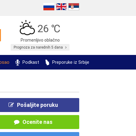
26 ℃
Promenljivo oblačno
Prognoza za narednih 5 dana
posao
Podkast
Preporuke iz Srbije
Pošaljite poruku
Ocenite nas