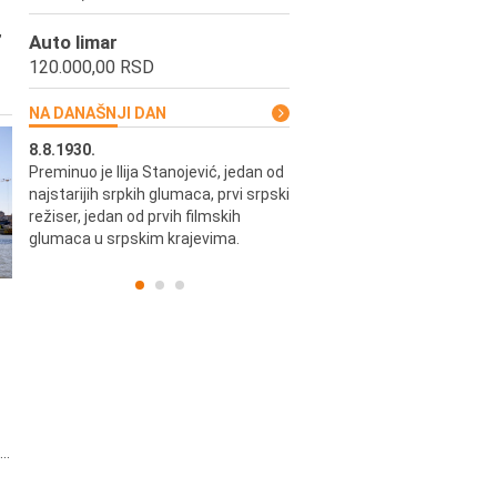
,
Auto limar
120.000,00 RSD
NA DANAŠNJI DAN
8.8.1930.
8.8.1898.
Preminuo je Ilija Stanojević, jedan od
U Beogradu je rođen Pavle Biha
najstarijih srpkih glumaca, prvi srpski
književnik i izdavač.
skih
režiser, jedan od prvih filmskih
glumaca u srpskim krajevima.
..