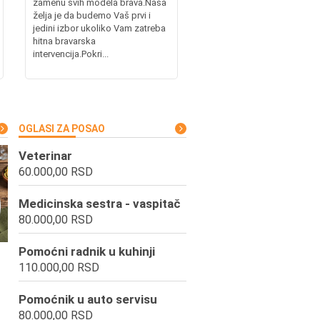
zamenu svih modela brava.Naša
želja je da budemo Vaš prvi i
jedini izbor ukoliko Vam zatreba
hitna bravarska
intervencija.Pokri...
OGLASI ZA POSAO
Veterinar
60.000,00 RSD
Medicinska sestra - vaspitač
80.000,00 RSD
Pomoćni radnik u kuhinji
110.000,00 RSD
Pomoćnik u auto servisu
80.000,00 RSD