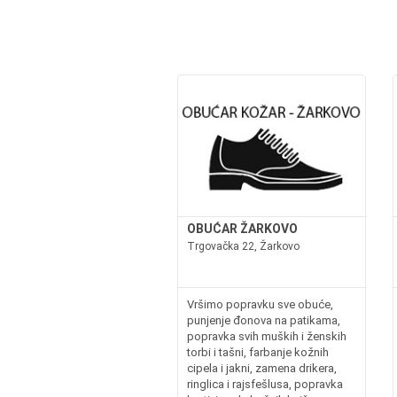
OBUĆAR ŽARKOVO
Trgovačka 22, Žarkovo
Vršimo popravku sve obuće,
punjenje đonova na patikama,
popravka svih muških i ženskih
torbi i tašni, farbanje kožnih
cipela i jakni, zamena drikera,
ringlica i rajsfešlusa, popravka