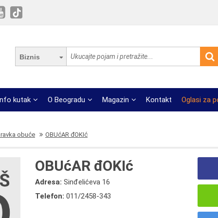
Biznis
Info kutak
O Beogradu
Magazin
Kontakt
Oglasi za 
pravka obuće
OBUćAR đOKIć
OBUćAR đOKIć
Adresa:
Sinđelićeva 16
Telefon:
011/2458-343