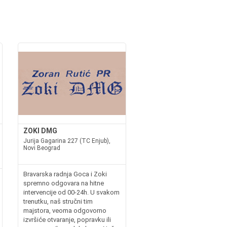
ZOKI DMG
Jurija Gagarina 227 (TC Enjub),
Novi Beograd
Bravarska radnja Goca i Zoki
spremno odgovara na hitne
intervencije od 00-24h. U svakom
trenutku, naš stručni tim
majstora, veoma odgovorno
izvršiće otvaranje, popravku ili