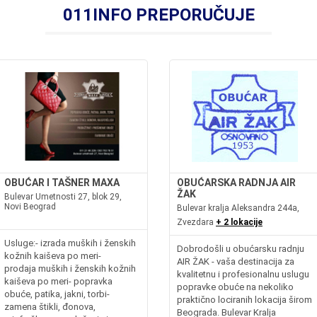
011INFO PREPORUČUJE
OBUĆAR I TAŠNER MAXA
OBUĆARSKA RADNJA AIR
ŽAK
Bulevar Umetnosti 27, blok 29,
Novi Beograd
Bulevar kralja Aleksandra 244a,
Zvezdara
+ 2 lokacije
Usluge:- izrada muških i ženskih
Dobrodošli u obućarsku radnju
kožnih kaiševa po meri-
AIR ŽAK - vaša destinacija za
prodaja muških i ženskih kožnih
kvalitetnu i profesionalnu uslugu
kaiševa po meri- popravka
popravke obuće na nekoliko
obuće, patika, jakni, torbi-
praktično lociranih lokacija širom
zamena štikli, đonova,
Beograda. Bulevar Kralja