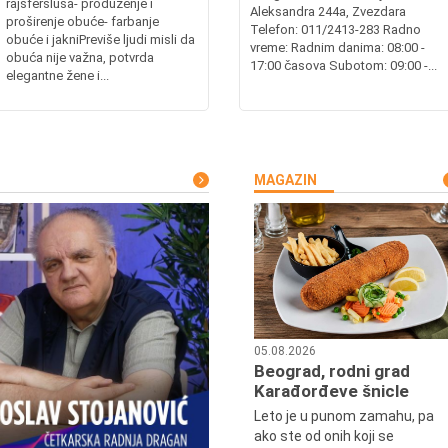
rajsferšlusa- produženje i
Aleksandra 244a, Zvezdara
proširenje obuće- farbanje
Telefon: 011/2413-283 Radno
obuće i jakniPreviše ljudi misli da
vreme: Radnim danima: 08:00 -
obuća nije važna, potvrda
17:00 časova Subotom: 09:00 -...
elegantne žene i...
MAGAZIN
05.08.2026
Beograd, rodni grad
Karađorđeve šnicle
Leto je u punom zamahu, pa
ako ste od onih koji se