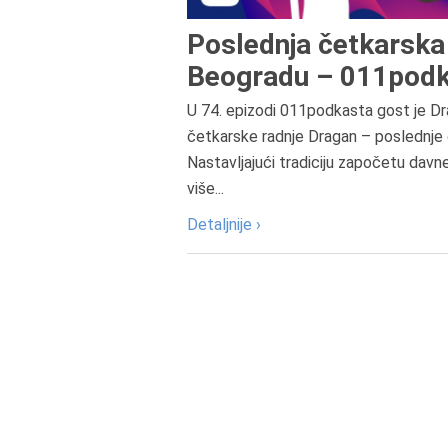
Poslednja četkarska 
Beogradu – 011podk
U 74. epizodi 011podkasta gost je Dr
četkarske radnje Dragan – poslednje 
Nastavljajući tradiciju započetu davn
više...
Detaljnije ›