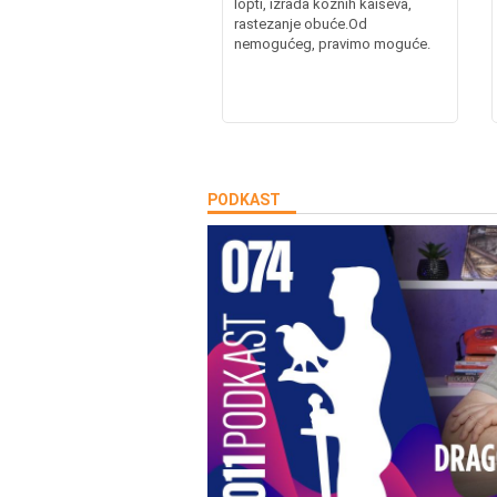
lopti, izrada kožnih kaiševa,
rastezanje obuće.Od
nemogućeg, pravimo moguće.
PODKAST