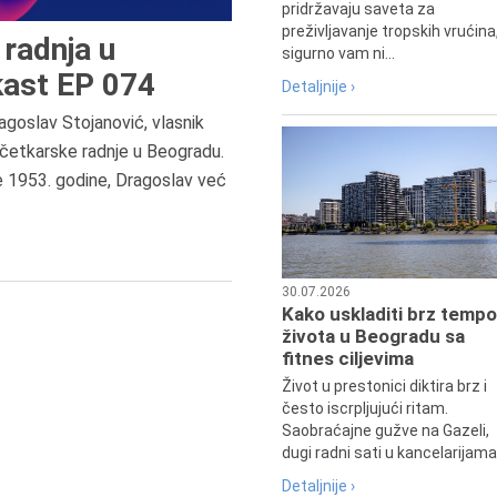
pridržavaju saveta za
preživljavanje tropskih vrućina
radnja u
sigurno vam ni...
ast EP 074
Detaljnije ›
agoslav Stojanović, vlasnik
8.8.2013.
četkarske radnje u Beogradu.
Preminuo je Dejan Kosanović,
e 1953. godine, Dragoslav već
istoričar filma, filmski reditelj,
profesor i dekan Fakulteta dram
umetnosti u Beogradu.
30.07.2026
Kako uskladiti brz tempo
života u Beogradu sa
fitnes ciljevima
Život u prestonici diktira brz i
često iscrpljujući ritam.
Saobraćajne gužve na Gazeli,
dugi radni sati u kancelarijama.
Detaljnije ›