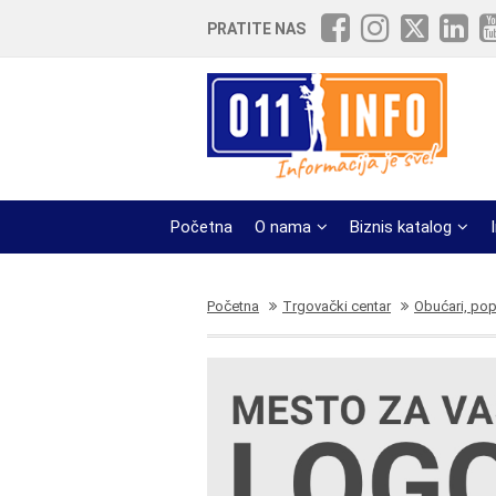
PRATITE NAS
Početna
O nama
Biznis katalog
Početna
Trgovački centar
Obućari, po