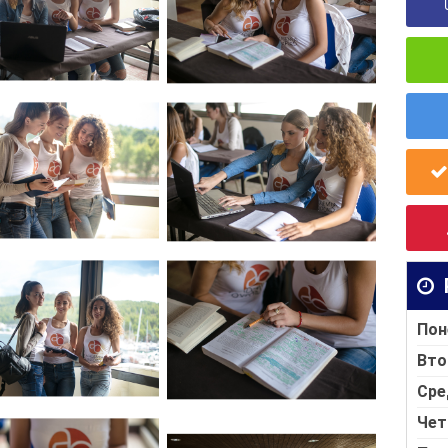
Пон
Вто
Сре
Чет