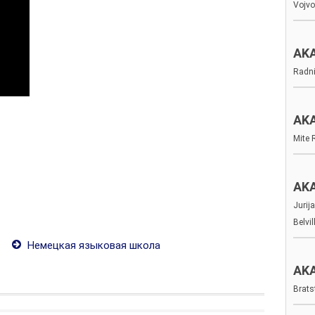
Vojvo
AK
Radni
AK
Mite 
AK
Jurij
Belvi
Немецкая языковая школа
AK
Brats