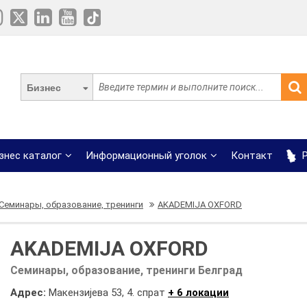
Бизнес
знес каталог
Информационный уголок
Контакт
Р
Семинары, образование, тренинги
AKADEMIJA OXFORD
AKADEMIJA OXFORD
Семинары, образование, тренинги Белград
Адрес:
Макензијева 53, 4. спрат
+ 6 локации