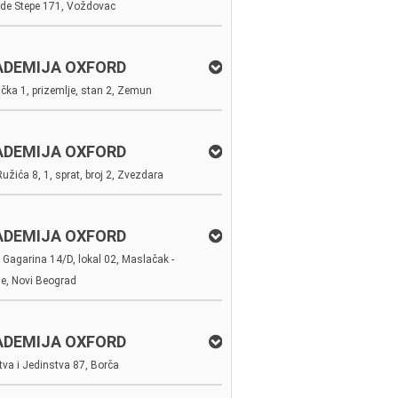
de Stepe 171, Voždovac
ADEMIJA OXFORD
čka 1, prizemlje, stan 2, Zemun
ADEMIJA OXFORD
Ružića 8, 1, sprat, broj 2, Zvezdara
ADEMIJA OXFORD
a Gagarina 14/D, lokal 02, Maslačak -
lle, Novi Beograd
ADEMIJA OXFORD
tva i Jedinstva 87, Borča