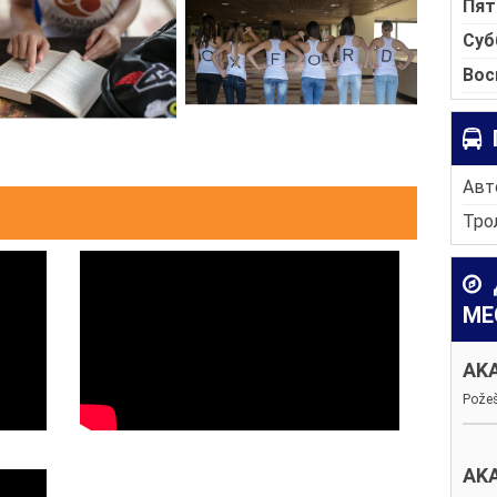
Пят
Суб
Вос
Авто
Трол
МЕ
AK
Požeš
AK