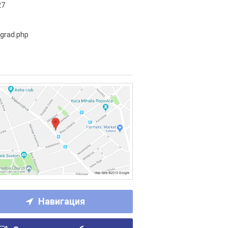
27
grad.php
Навигация