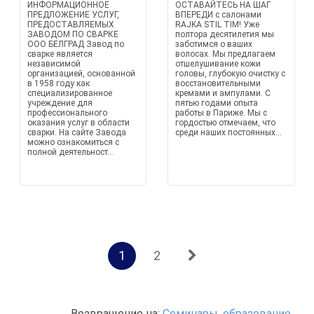
ИНФОРМАЦИОННОЕ
ОСТАВАЙТЕСЬ НА ШАГ
ПРЕДЛОЖЕНИЕ УСЛУГ,
ВПЕРЕДИ с салонами
ПРЕДОСТАВЛЯЕМЫХ
RAJKA STIL TIM! Уже
ЗАВОДОМ ПО СВАРКЕ
полтора десятилетия мы
ООО БЕЛГРАД Завод по
заботимся о ваших
сварке является
волосах. Мы предлагаем
независимой
отшелушивание кожи
организацией, основанной
головы, глубокую очистку с
в 1958 году как
восстановительными
специализированное
кремами и ампулами. С
учреждение для
пятью годами опыта
профессионального
работы в Париже. Мы с
оказания услуг в области
гордостью отмечаем, что
сварки. На сайте Завода
среди наших постоянных...
можно ознакомиться с
полной деятельност...
1
2
Возвращение на:
Семинары, образование,