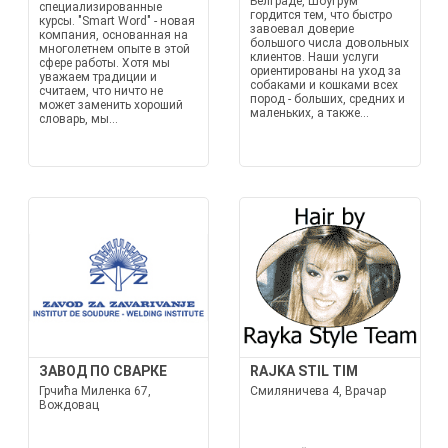
Белграде, ШоуГрум
специализированные
гордится тем, что быстро
курсы. "Smart Word" - новая
завоевал доверие
компания, основанная на
большого числа довольных
многолетнем опыте в этой
клиентов. Наши услуги
сфере работы. Хотя мы
ориентированы на уход за
уважаем традиции и
собаками и кошками всех
считаем, что ничто не
пород - больших, средних и
может заменить хороший
маленьких, а также...
словарь, мы...
ЗАВОД ПО СВАРКЕ
RAJKA STIL TIM
Грчића Миленка 67,
Смиляничева 4, Врачар
Вождовац