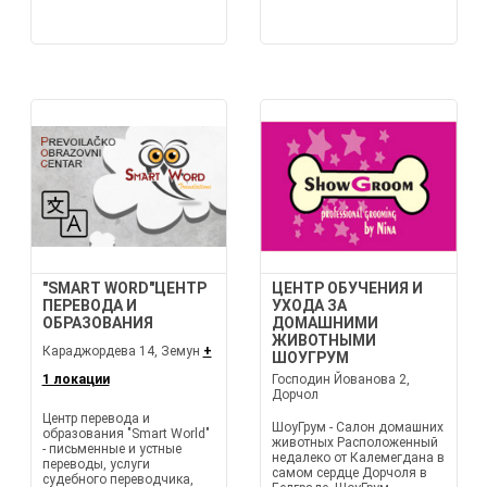
"SMART WORD"ЦЕНТР
ЦЕНТР ОБУЧЕНИЯ И
ПЕРЕВОДА И
УХОДА ЗА
ОБРАЗОВАНИЯ
ДОМАШНИМИ
ЖИВОТНЫМИ
Караджордева 14, Земун
+
ШОУГРУМ
1 локации
Господин Йованова 2,
Дорчол
Центр перевода и
ШоуГрум - Салон домашних
образования "Smart World"
животных Расположенный
- письменные и устные
недалеко от Калемегдана в
переводы, услуги
самом сердце Дорчоля в
судебного переводчика,